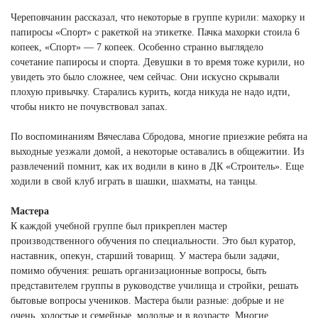
Череповчанин рассказал, что некоторые в группе курили: махорку и
папиросы «Спорт» с ракеткой на этикетке. Пачка махорки стоила 6
копеек, «Спорт» — 7 копеек. Особенно странно выглядело
сочетание папиросы и спорта. Девушки в то время тоже курили, но
увидеть это было сложнее, чем сейчас. Они искусно скрывали
плохую привычку. Старались курить, когда никуда не надо идти,
чтобы никто не почувствовал запах.
По воспоминаниям Вячеслава Сбродова, многие приезжие ребята на
выходные уезжали домой, а некоторые оставались в общежитии. Из
развлечений помнит, как их водили в кино в ДК «Строитель». Еще
ходили в свой клуб играть в шашки, шахматы, на танцы.
Мастера
К каждой учебной группе был прикреплен мастер
производственного обучения по специальности. Это был куратор,
наставник, опекун, старший товарищ. У мастера были задачи,
помимо обучения: решать организационные вопросы, быть
представителем группы в руководстве училища и стройки, решать
бытовые вопросы учеников. Мастера были разные: добрые и не
очень, холостые и семейные, молодые и в возрасте. Многие