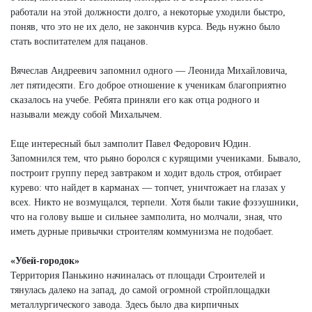
работали на этой должности долго, а некоторые уходили быстро,
поняв, что это не их дело, не закончив курса. Ведь нужно было
стать воспитателем для пацанов.
Вячеслав Андреевич запомнил одного — Леонида Михайловича,
лет пятидесяти. Его доброе отношение к ученикам благоприятно
сказалось на учебе. Ребята приняли его как отца родного и
называли между собой Михалычем.
Еще интересный был замполит Павел Федорович Юдин.
Запомнился тем, что рьяно боролся с курящими учениками. Бывало,
построит группу перед завтраком и ходит вдоль строя, отбирает
курево: что найдет в карманах — топчет, уничтожает на глазах у
всех. Никто не возмущался, терпели. Хотя были такие фэзэушники,
что на голову выше и сильнее замполита, но молчали, зная, что
иметь дурные привычки строителям коммунизма не подобает.
«Убей-городок»
Территория Панькино начиналась от площади Строителей и
тянулась далеко на запад, до самой огромной стройплощадки
металлургического завода. Здесь было два кирпичных