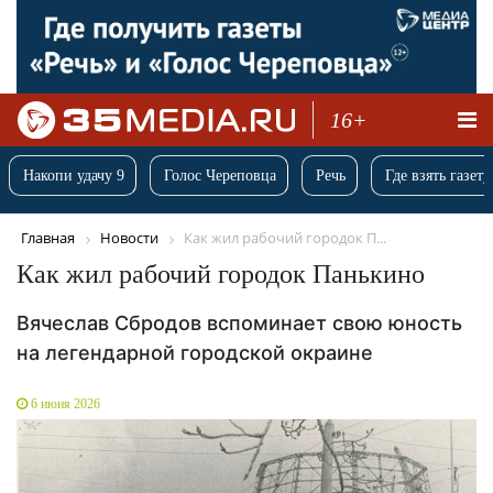
16+
Накопи удачу 9
Голос Череповца
Речь
Где взять газету
Главная
Новости
Как жил рабочий городок П...
Как жил рабочий городок Панькино
Вячеслав Сбродов вспоминает свою юность
на легендарной городской окраине
6 июня 2026