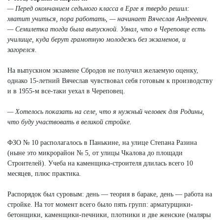
— Перед окончанием седьмого класса в Ерге я твердо решил:
хватит учиться, пора работать, — начинает Вячеслав Андреевич.
— Семилетка тогда была выпускной. Узнал, что в Череповце есть
училище, куда берут грамотную молодежь без экзаменов, и
загорелся.
На выпускном экзамене Сбродов не получил желаемую оценку,
однако 15-летний Вячеслав чувствовал себя готовым к производству
и в 1955-м все-таки уехал в Череповец.
— Хотелось показать на селе, что я нужный человек для Родины,
что буду участвовать в великой стройке.
ФЗО № 10 располагалось в Панькине, на улице Степана Разина
(ныне это микрорайон № 5, от улицы Чкалова до площади
Строителей). Учеба на каменщика-строителя длилась всего 10
месяцев, плюс практика.
Распорядок был суровым: день — теория в бараке, день — работа на
стройке. На тот момент всего было пять групп: арматурщики-
бетонщики, каменщики-печники, плотники и две женские (маляры