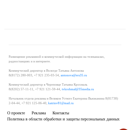
Размещение рекламной и коммерческой информации на телеканалах,
радиостанциях и в интернете.
Коммерческий директор в Вологде Татьяна Антонова
8(8172) 280-003, +7 921 235-03-54,
antonova@ers35.ru
Коммерческий директор в Череповце Татьяна Крохмаль
8(8202) 57-11-11, +7 921 121-59-44,
tvkrohmal@35media.ru
Начальник отдела рекламы в Великом Устюге Екатерина Вьюжанина 8(81738)
2-04-44, +7 921 125-06-40,
katrinv81@mail.ru
О проекте
Реклама
Контакты
Политика в области обработки и защиты персональных данных