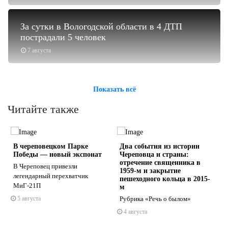
За сутки в Вологодской области в 4 ДТП
пострадали 5 человек
7 августа
Показать всё
Читайте также
В череповецком Парке
Два события из истории
Победы — новый экспонат
Череповца и страны:
отречение священника в
В Череповец привезли
1959-м и закрытие
легендарный перехватчик
пешеходного кольца в 2015-
МиГ-21П
м
s
ne
5 августа
Рубрика «Речь о былом»
4 августа