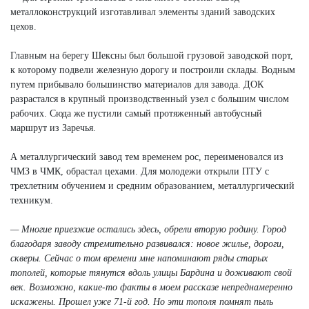
металлоконструкций изготавливал элементы зданий заводских
цехов.
Главным на берегу Шексны был большой грузовой заводской порт,
к которому подвели железную дорогу и построили склады. Водным
путем прибывало большинство материалов для завода. ДОК
разрастался в крупный производственный узел с большим числом
рабочих. Сюда же пустили самый протяженный автобусный
маршрут из Заречья.
А металлургический завод тем временем рос, переименовался из
ЧМЗ в ЧМК, обрастал цехами. Для молодежи открыли ПТУ с
трехлетним обучением и средним образованием, металлургический
техникум.
— Многие приезжие остались здесь, обрели вторую родину. Город
благодаря заводу стремительно развивался: новое жилье, дороги,
скверы. Сейчас о том времени мне напоминают ряды старых
тополей, которые тянутся вдоль улицы Бардина и доживают свой
век. Возможно, какие-то факты в моем рассказе непреднамеренно
искажены. Прошел уже 71-й год. Но эти тополя помнят пыль