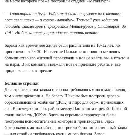
на месте которого позже построили стадион «Металлург».
— Транспорта не было. Рабочих возили на грузовиках с тентом:
поставят лавки — и готов «автобус». Трамвай уже ходил от
площади Сталеваров (перекресток Металлургов и Сталеваров) до
ТЭЦ. Но большинству приходилось топать пешком.
Бараки как временное жилье были рассчитаны на 10-12 лет, но
простояли лет 25-30. Население Панькина постоянно менялось:
большинство его жителей переезжали в новые квартиры, а кто-то и
на нары. В их комнаты въезжали новые приезжие ребята, и все
продолжалось как прежде.
Большие стройки
Для строительства завода и города требовалось много материалов, в
том числе древесины. На берегу Шексны был построен дерево-
обрабатывающий комбинат (ДОК) и пирс для барж, привозящих
лес. Впоследствии весь район между Панькином и рекой Шексной
стали называть ДОКом. Здесь на огромной территории были
построены вспомогательные конторы и производства. Здесь
базировались автохозяйства, построили бетонно-растворный завод
— для стройки требовалось очень много бетона. Завод