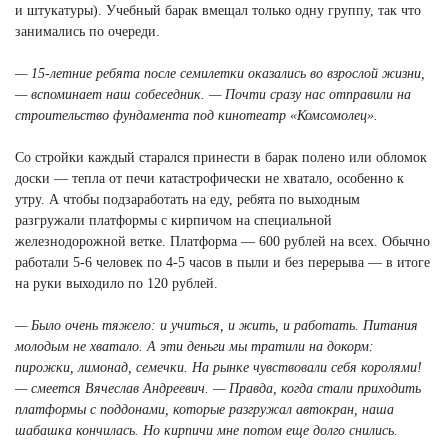
и штукатуры). Учебный барак вмещал только одну группу, так что
занимались по очереди.
— 15-летние ребята после семилетки оказались во взрослой жизни,
— вспоминает наш собеседник. —
Почти сразу нас отправили на
строительство фундамента под кинотеатр «Комсомолец».
Со стройки каждый старался принести в барак полено или обломок
доски — тепла от печи катастрофически не хватало, особенно к
утру. А чтобы подзаработать на еду, ребята по выходным
разгружали платформы с кирпичом на специальной
железнодорожной ветке. Платформа — 600 рублей на всех. Обычно
работали 5-6 человек по 4-5 часов в пыли и без перерыва — в итоге
на руки выходило по 120 рублей.
— Было очень тяжело: и учиться, и жить, и работать. Питания
молодым не хватало. А эти деньги мы тратили на докорм:
пирожки, лимонад, семечки. На рынке чувствовали себя королями!
— смеется Вячеслав Андреевич. — Правда, когда стали приходить
платформы с поддонами, которые разгружал автокран, наша
шабашка кончилась. Но кирпичи мне потом еще долго снились.