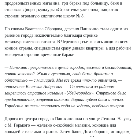
продовольственных магазина, три барака под больницу, баня и
столовая. Дворец культуры «Строитель» уже стоял, напротив
строили огромную кирпичную школу № 8.
По словам Вячеслава Сбродова, деревня Панькино стала одним из
районов города исключительно благодаря стройке
металлургического гиганта. В Череповец съезжались люди со всех
концов страны, специалистам сразу давали квартиры, а для рабочей
молодежи строили временные бараки.
— Панькино превратилось в целый городок, веселый и бесшабашный,
почти холостой. Жили с гуляниями, свадьбами, драками и
обязательно — с милицией. Мы все время что-то отмечали, —
описывает Вячеслав Андреевич. — Со временем за районом
закрепилось страшное название «Убей-городок». Спиртного было
предостаточно, запретов никаких. Бараки гудели днем и ночью.
Городские жители старались сюда не ходить, особенно вечером.
Дорога из центра города в Панькино шла по улице Ленина. На углу
с М. Горького — железно о-скобяной магазин, коновязь для
лошадей с телегами и рынок. Затем бани, Дом обороны, ипподром,