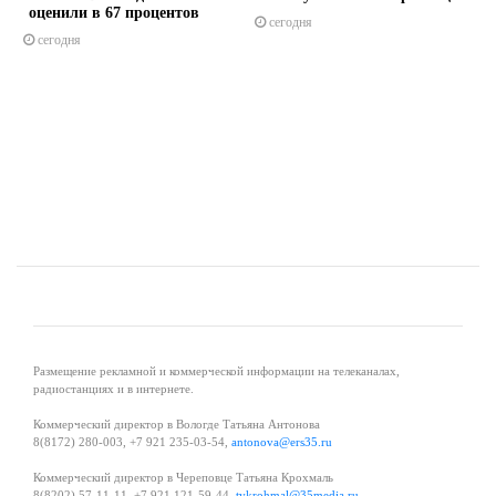
оценили в 67 процентов
сегодня
сегодня
s
ne
Размещение рекламной и коммерческой информации на телеканалах,
радиостанциях и в интернете.
Коммерческий директор в Вологде Татьяна Антонова
8(8172) 280-003, +7 921 235-03-54,
antonova@ers35.ru
Коммерческий директор в Череповце Татьяна Крохмаль
8(8202) 57-11-11, +7 921 121-59-44,
tvkrohmal@35media.ru