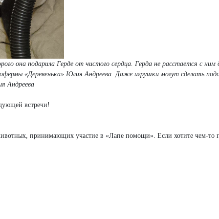
орого она подарила Герде от чистого сердца. Герда не расстается с ним
экофермы «Деревенька» Юлия Андреева. Даже игрушки могут сделать под
ия Андреева
дующей встречи!
животных, принимающих участие в «Лапе помощи». Если хотите чем-то 
и Кот»