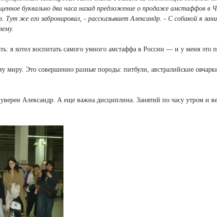
ещенное буквально два часа назад предложение о продаже амстаффов в Ч
. Тут же его забронировал, - рассказывает Александр. - С собакой я зан
тему.
ть: я хотел воспитать самого умного амстаффа в России — и у меня это 
му миру. Это совершенно разные породы: питбули, австралийские овчарк
уверен Александр. А еще важна дисциплина. Занятий по часу утром и в