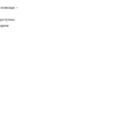
е помощи –
доступно.
дарим