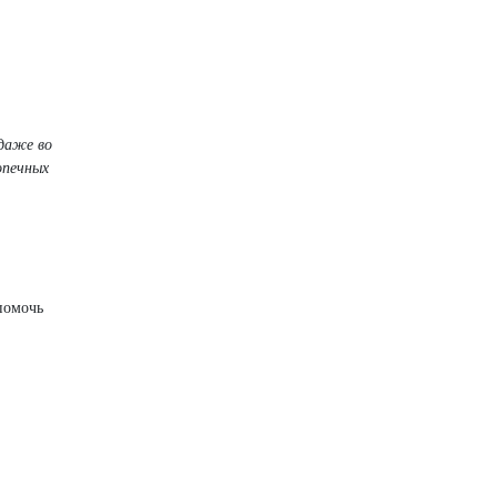
 даже во
опечных
помочь