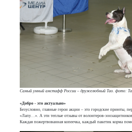
Самый умный амстафф России – дружелюбный Тао. фото: Т
«Добро - это актуально»
Безусловно, главные герои акции – это городские приюты, 
«Лапу…». А эти теплые отзывы от волонтеров-зоозащитников 
Каждая пожертвованная копеечка, каждый пакетик корма помо