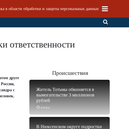
ка в области обработки и защиты персональных данных
ки ответственности
Происшествия
атом друге
 России,
Житель Тотьмы обвиняется в
сандра с
вымогательстве 3 миллионов
человек.
рублей
вчера
В Нюксенском округе подростки