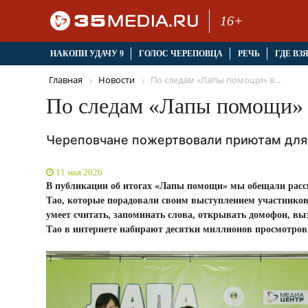
16+
НАКОПИ УДАЧУ 9
ГОЛОС ЧЕРЕПОВЦА
РЕЧЬ
ГДЕ ВЗ
Главная
Новости
По следам «Лапы помощи» в...
По следам «Лапы помощи» в
Череповчане пожертвовали приютам для
11 мая 2026
В публикации об итогах «Лапы помощи» мы обещали расска
Тао, которые порадовали своим выступлением участников
умеет считать, запоминать слова, открывать домофон, вы
Тао в интернете набирают десятки миллионов просмотров. 