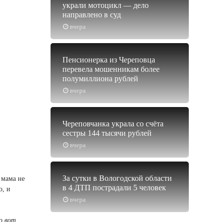
украли мотоцикл — дело
направлено в суд
вчера
Пенсионерка из Череповца
перевела мошенникам более
полумиллиона рублей
вчера
Череповчанка украла со счёта
сестры 144 тысячи рублей
вчера
За сутки в Вологодской области
 мама не
в 4 ДТП пострадали 5 человек
о, и
вчера
о вот