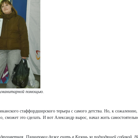
 гуманитарной помощью.
риканского стаффордширского терьера с самого детства. Но, к сожалению,
но, сможет это сделать. И вот Александр вырос, начал жить самостоятельн
 двухцветная. Планировал даже ехать в Казань за подходящей собакой. Н