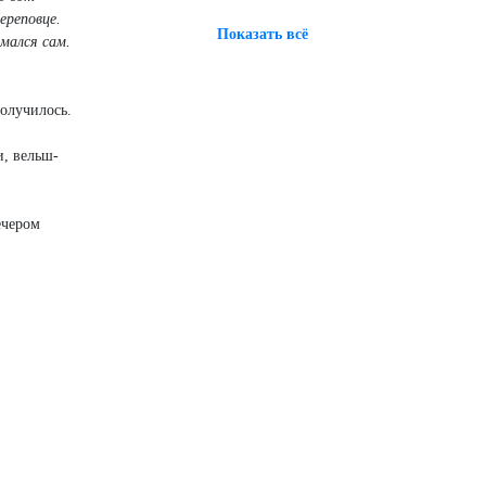
ереповце.
Показать всё
имался сам.
получилось.
и, вельш-
ечером