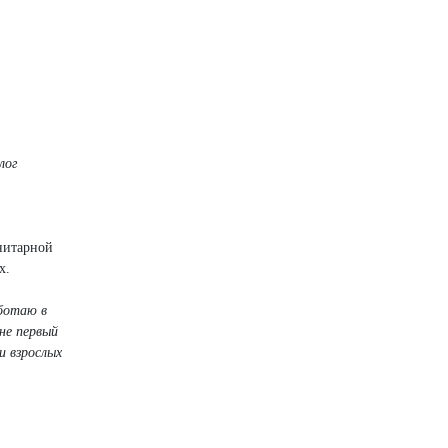
лог
нитарной
х.
аботаю в
не первый
и взрослых