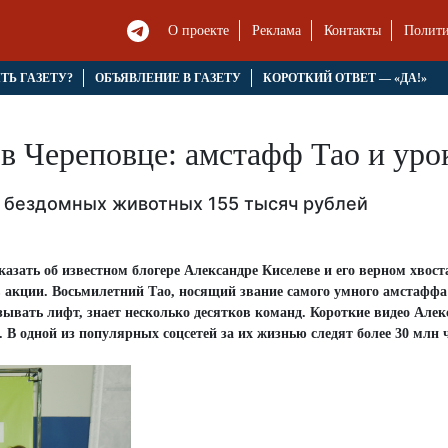
О проекте
Реклама
Контакты
Полити
ЯТЬ ГАЗЕТУ?
ОБЪЯВЛЕНИЕ В ГАЗЕТУ
КОРОТКИЙ ОТВЕТ — «ДА!»
 Череповце: амстафф Тао и уро
 бездомных животных 155 тысяч рублей
зать об известном блогере Александре Киселеве и его верном хвост
 акции. Восьмилетний Тао, носящий звание самого умного амстаффа
зывать лифт, знает несколько десятков команд. Короткие видео Алек
В одной из популярных соцсетей за их жизнью следят более 30 млн 