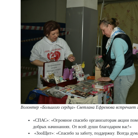
Волонтер «Большого сердца» Светлана Ефремова встречает г
«СПАС»: «Огромное спасибо организаторам акции пом
добрых начинаниях. От всей души благодарим вас!»
«ЗооЩит»: «Спасибо за заботу, поддержку. Всегда дума