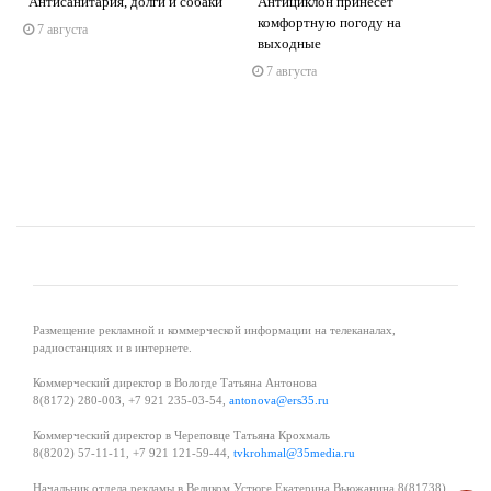
е
Антисанитария, долги и собаки
Антициклон принесёт
комфортную погоду на
7 августа
s
ne
выходные
7 августа
Размещение рекламной и коммерческой информации на телеканалах,
радиостанциях и в интернете.
Коммерческий директор в Вологде Татьяна Антонова
8(8172) 280-003, +7 921 235-03-54,
antonova@ers35.ru
Коммерческий директор в Череповце Татьяна Крохмаль
8(8202) 57-11-11, +7 921 121-59-44,
tvkrohmal@35media.ru
Начальник отдела рекламы в Великом Устюге Екатерина Вьюжанина 8(81738)