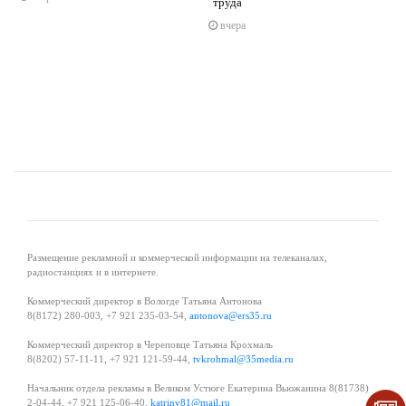
труда
s
ne
вчера
Размещение рекламной и коммерческой информации на телеканалах,
радиостанциях и в интернете.
Коммерческий директор в Вологде Татьяна Антонова
8(8172) 280-003, +7 921 235-03-54,
antonova@ers35.ru
Коммерческий директор в Череповце Татьяна Крохмаль
8(8202) 57-11-11, +7 921 121-59-44,
tvkrohmal@35media.ru
Начальник отдела рекламы в Великом Устюге Екатерина Вьюжанина 8(81738)
2-04-44, +7 921 125-06-40,
katrinv81@mail.ru