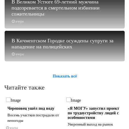
В Великом Устюге 69-летний мужчина
подозревается в смертельном избиении
сожительницы
вчера
В Кичменгском Городке осуждены супруги за
нападение на полицейских
вчера
Показать всё
Читайте также
Череповец ушёл под воду
«Я МОГУ» запустил проект
по трудоустройству людей с
Восемь участков пострадали от
особенностями
непогоды
Уверенный выход на рынок
вчера