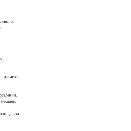
лево, со
ал
го
 в размере
оселении.
 месяцев.
осипедиста.