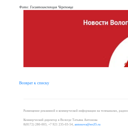
Фото: Госавтоинспекция Череповца
Возврат к списку
Размещение рекламной и коммерческой информации на телеканалах, радиос
Коммерческий директор в Вологде Татьяна Антонова
8(8172) 280-003, +7 921 235-03-54,
antonova@ers35.ru