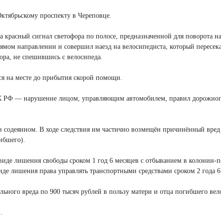
Октябрьскому проспекту в Череповце.
 красный сигнал светофора по полосе, предназначенной для поворота на
рямом направлении и совершил наезд на велосипедиста, который пересек
ора, не спешившись с велосипеда.
ся на месте до прибытия скорой помощи.
 УК РФ — нарушение лицом, управляющим автомобилем, правил дорожно
в содеянном. В ходе следствия им частично возмещён причинённый вред
ибшего).
виде лишения свободы сроком 1 год 6 месяцев с отбыванием в колонии-п
де лишения права управлять транспортными средствами сроком 2 года 6
льного вреда по 900 тысяч рублей в пользу матери и отца погибшего вел
.