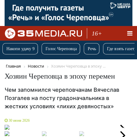
16+
Накопи удачу 9
Голос Череповца
Речь
Где взять газету
Главная
Новости
Хозяин Череповца в эпоху ...
Хозяин Череповца в эпоху перемен
Чем запомнился череповчанам Вячеслав
Позгалев на посту градоначальника в
жестких условиях «лихих девяностых»
30 июня 2026