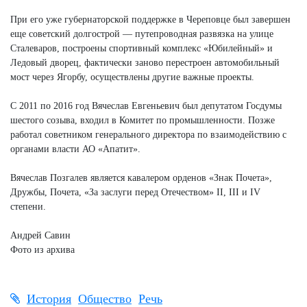
При его уже губернаторской поддержке в Череповце был завершен
еще советский долгострой — путепроводная развязка на улице
Сталеваров, построены спортивный комплекс «Юбилейный» и
Ледовый дворец, фактически заново перестроен автомобильный
мост через Ягорбу, осуществлены другие важные проекты.
С 2011 по 2016 год Вячеслав Евгеньевич был депутатом Госдумы
шестого созыва, входил в Комитет по промышленности. Позже
работал советником генерального директора по взаимодействию с
органами власти АО «Апатит».
Вячеслав Позгалев является кавалером орденов «Знак Почета»,
Дружбы, Почета, «За заслуги перед Отечеством» II, III и IV
степени.
Андрей Савин
Фото из архива
История
Общество
Речь