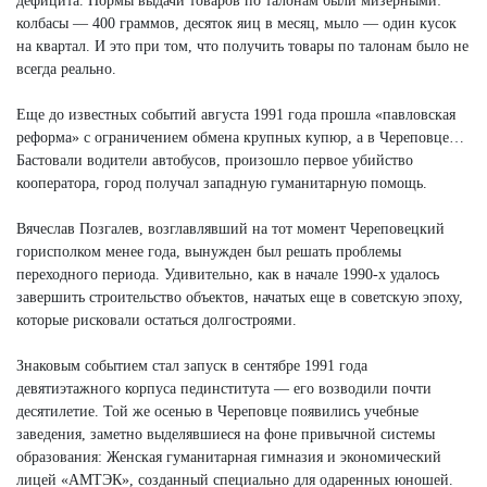
дефицита. Нормы выдачи товаров по талонам были мизерными:
колбасы — 400 граммов, десяток яиц в месяц, мыло — один кусок
на квартал. И это при том, что получить товары по талонам было не
всегда реально.
Еще до известных событий августа 1991 года прошла «павловская
реформа» с ограничением обмена крупных купюр, а в Череповце…
Бастовали водители автобусов, произошло первое убийство
кооператора, город получал западную гуманитарную помощь.
Вячеслав Позгалев, возглавлявший на тот момент Череповецкий
горисполком менее года, вынужден был решать проблемы
переходного периода. Удивительно, как в начале 1990-х удалось
завершить строительство объектов, начатых еще в советскую эпоху,
которые рисковали остаться долгостроями.
Знаковым событием стал запуск в сентябре 1991 года
девятиэтажного корпуса пединститута — его возводили почти
десятилетие. Той же осенью в Череповце появились учебные
заведения, заметно выделявшиеся на фоне привычной системы
образования: Женская гуманитарная гимназия и экономический
лицей «АМТЭК», созданный специально для одаренных юношей.