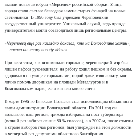
вышли новые автобусы «Мерседес» российской сборки. Улицы
города стали светлее благодаря замене старых фонарей на новые
светильники. В 1996 году был учрежден Череповецкий
государственный университет. Уникальный случай, ведь прежде
университетами могли обзаводиться лишь региональные центры.
«Череповец еще раз наглядно доказал, кто на Вологодчине хозяин»,
— писала по этому поводу «Речь».
При всем этом, как вспоминали горожане, череповецкий мэр был
лишен пафоса руководителя: на работу ходил пешком и без охраны,
здоровался на улице с горожанами; порой даже, взяв лопату, мог
лично помочь дворникам на площади Металлургов и в
Комсомольском парке, если выпало много снега.
В марте 1996-го Вячеслав Позгалев стал исполняющим обязанности
главы администрации Вологодской области. По 2011 год он
возглавлял наш регион, трижды избираясь на пост губернатора
(всякий раз набирая свыше 80 % голосов), а в 2007-м, после отмены
в стране выборов глав регионов, был утвержден на этой должности
в четвертый раз депутатами областного Заксобрания.