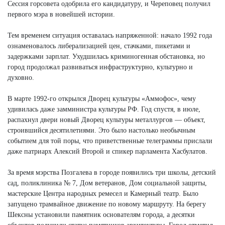
Сессия горсовета одобрила его кандидатуру, и Череповец получил
первого мэра в новейшей истории.
Тем временем ситуация оставалась напряженной: начало 1992 года
ознаменовалось либерализацией цен, стачками, пикетами и
задержками зарплат. Ухудшилась криминогенная обстановка, но
город продолжал развиваться инфраструктурно, культурно и
духовно.
В марте 1992-го открылся Дворец культуры «Аммофос», чему
удивилась даже замминистра культуры РФ. Год спустя, в июле,
распахнул двери новый Дворец культуры металлургов — объект,
строившийся десятилетиями. Это было настолько необычным
событием для той поры, что приветственные телеграммы прислали
даже патриарх Алексий Второй и спикер парламента Хасбулатов.
За время мэрства Позгалева в городе появились три школы, детский
сад, поликлиника № 7, Дом ветеранов, Дом социальной защиты,
мастерские Центра народных ремесел и Камерный театр. Было
запущено трамвайное движение по новому маршруту. На берегу
Шексны установили памятник основателям города, а десятки