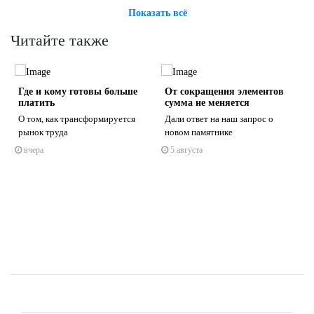
Показать всё
Читайте также
Где и кому готовы больше
От сокращения элементов
платить
сумма не меняется
О том, как трансформируется
Дали ответ на наш запрос о
рынок труда
новом памятнике
вчера
5 августа
s
ne