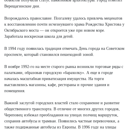
объектов получили статус памятников архитектуры. Город отметил
Верещагинские дни.
Возрождалось православие. Позгалеву удалось привлечь меценатов
к восстановлению почти исчезнувшего храма Рождества Христова у
Октябрьского моста — он откроется уже при новом мэре.
Заработала воскресная школа для детей.
В 1994 году появилась традиция отмечать День города на Советском
проспекте, который становился пешеходной зоной.
В ноябре 1992-го на месте старого рынка возникли торговые ряды с
палатками, образовав городскую «барахолку». А еще в городе
началась масштабная приватизация имущества. На торги
выставлялись магазины, кафе, рестораны и прочие здания и
помещения.
Важной заслугой городских властей стало сохранение и развитие
общественного транспорта. В отличие от многих других городов,
Череповец избежал преобладания на улицах полчищ маршруток,
сохранив автобусы и трамваи. Появились частные перевозчики, а
также подержанные автобусы из Европы. В 1996 году на улицы