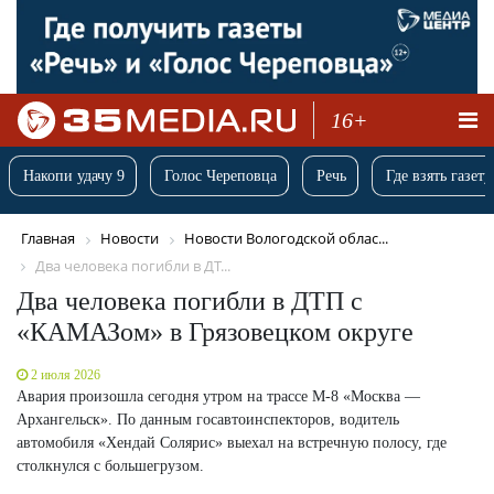
16+
Накопи удачу 9
Голос Череповца
Речь
Где взять газету
Главная
Новости
Новости Вологодской облас...
Два человека погибли в ДТ...
Два человека погибли в ДТП с
«КАМАЗом» в Грязовецком округе
2 июля 2026
Авария произошла сегодня утром на трассе М-8 «Москва —
Архангельск». По данным госавтоинспекторов, водитель
автомобиля «Хендай Солярис» выехал на встречную полосу, где
столкнулся с большегрузом.