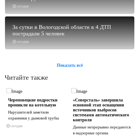
сегодня
За сутки в Вологодской области в 4 ДТП
пострадали 5 человек
сегодня
Показать всё
Читайте также
Череповецкие подростки
«Северсталь» завершила
проникли на котельную
основной этап оснащения
источников выбросов
Нарушителей заметили
системами автоматического
охранники у дымовой трубы
контроля
сегодня
Данные непрерывно передаются
s
ne
в надзорные органы