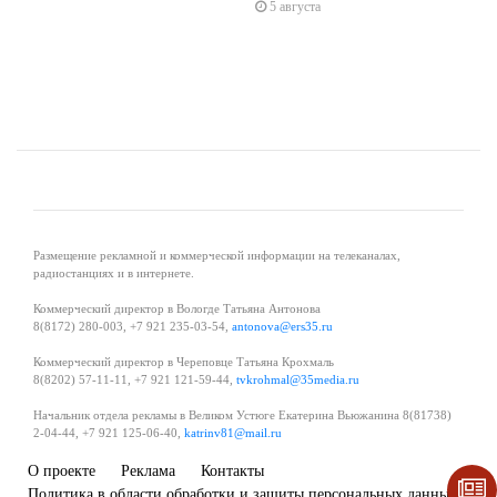
5 августа
Размещение рекламной и коммерческой информации на телеканалах,
радиостанциях и в интернете.
Коммерческий директор в Вологде Татьяна Антонова
8(8172) 280-003, +7 921 235-03-54,
antonova@ers35.ru
Коммерческий директор в Череповце Татьяна Крохмаль
8(8202) 57-11-11, +7 921 121-59-44,
tvkrohmal@35media.ru
Начальник отдела рекламы в Великом Устюге Екатерина Вьюжанина 8(81738)
2-04-44, +7 921 125-06-40,
katrinv81@mail.ru
О проекте
Реклама
Контакты
Политика в области обработки и защиты персональных данных