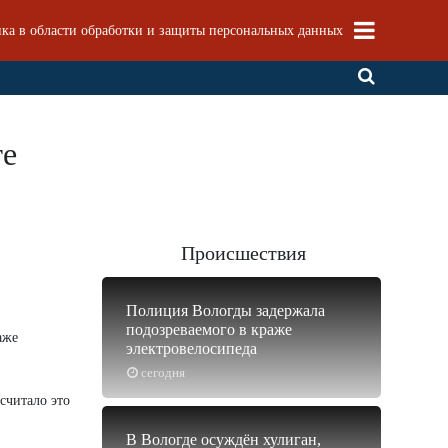
ка в области обработки и защиты персональных данных
те
Происшествия
Полиция Вологды задержала
подозреваемого в краже
аже
электровелосипеда
сегодня
считало это
В Вологде осуждён хулиган,