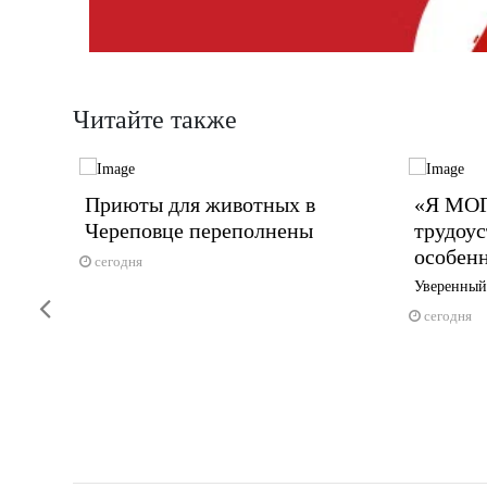
Читайте также
ля
Приюты для животных в
«Я МОГ
Череповце переполнены
трудоус
особен
сегодня
ша
Уверенный
Previous
сегодня