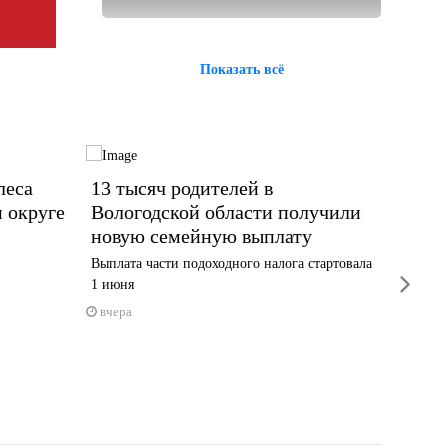
Показать всё
леса
13 тысяч родителей в
Жител
 округе
Вологодской области получили
алком
новую семейную выплату
По слова
ночи
Выплата части подоходного налога стартовала
next
1 июня
вчера
вчера