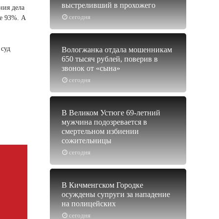
выстреливший в прохожего
ния дела
сегодня
ее 93%. А
 суд
Вологжанка отдала мошенникам
650 тысяч рублей, поверив в
звонок от «сына»
сегодня
В Великом Устюге 69-летний
мужчина подозревается в
смертельном избиении
сожительницы
сегодня
В Кичменгском Городке
осуждены супруги за нападение
на полицейских
сегодня