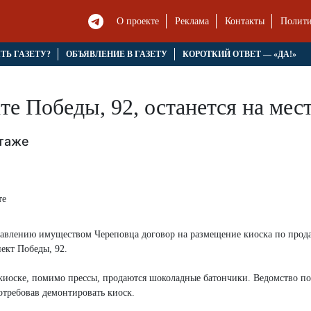
О проекте
Реклама
Контакты
Полити
ЯТЬ ГАЗЕТУ?
ОБЪЯВЛЕНИЕ В ГАЗЕТУ
КОРОТКИЙ ОТВЕТ — «ДА!»
те Победы, 92, останется на мес
нтаже
равлению имуществом Череповца договор на размещение киоска по прод
ект Победы, 92.
 киоске, помимо прессы, продаются шоколадные батончики. Ведомство по
отребовав демонтировать киоск.