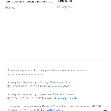
замечание
но горожане просят заняться и...
s
ne
7 августа
вчера
Размещение рекламной и коммерческой информации на телеканалах,
радиостанциях и в интернете.
Коммерческий директор в Вологде Татьяна Антонова
8(8172) 280-003, +7 921 235-03-54,
antonova@ers35.ru
Коммерческий директор в Череповце Татьяна Крохмаль
8(8202) 57-11-11, +7 921 121-59-44,
tvkrohmal@35media.ru
Начальник отдела рекламы в Великом Устюге Екатерина Вьюжанина 8(81738)
2-04-44, +7 921 125-06-40,
katrinv81@mail.ru