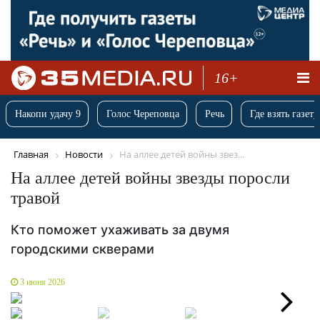
16+
Накопи удачу 9
Голос Череповца
Речь
Где взять газету
Главная
Новости
На аллее детей войны звез...
На аллее детей войны звезды поросли
травой
Кто поможет ухаживать за двумя
городскими скверами
3 июня 2026