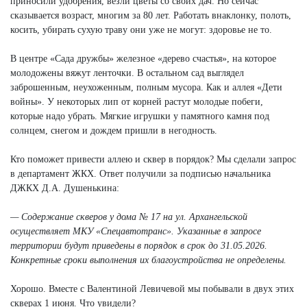
приносили удобрения, везли цветы со своих дач. Но сейчас
сказывается возраст, многим за 80 лет. Работать внаклонку, полоть,
косить, убирать сухую траву они уже не могут: здоровье не то.
В центре «Сада дружбы» железное «дерево счастья», на которое
молодожены вяжут ленточки. В остальном сад выглядел
заброшенным, неухоженным, полным мусора. Как и аллея «Дети
войны». У некоторых лип от корней растут молодые побеги,
которые надо убрать. Мягкие игрушки у памятного камня под
солнцем, снегом и дождем пришли в негодность.
Кто поможет привести аллею и сквер в порядок? Мы сделали запрос
в департамент ЖКХ. Ответ получили за подписью начальника
ДЖКХ Д.А. Душенькина:
— Содержание скверов у дома № 17 на ул. Архангельской
осуществляет МКУ «Спецавтотранс». Указанные в запросе
территории будут приведены в порядок в срок до 31.05.2026.
Конкретные сроки выполнения их благоустройства не определены.
Хорошо. Вместе с Валентиной Левичевой мы побывали в двух этих
скверах 1 июня. Что увидели?