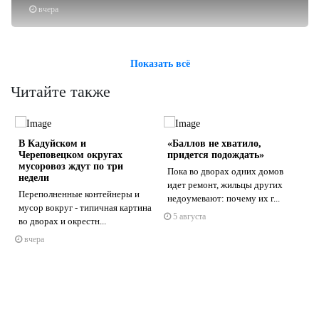
вчера
Показать всё
Читайте также
В Кадуйском и
«Баллов не хватило,
Череповецком округах
придется подождать»
мусоровоз ждут по три
Пока во дворах одних домов
недели
идет ремонт, жильцы других
Переполненные контейнеры и
недоумевают: почему их г...
s
ne
мусор вокруг - типичная картина
5 августа
во дворах и окрестн...
вчера