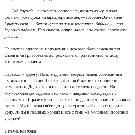
— «Сад дружбы» в прежнем состоянии, только вижу, трава
скошена, уже сухая на тротуаре лежит, — говорит Валентина
Григорь-евна. — Ветки сухие на земле валяются. Видите, с крон
деревьев падают. При сильном ветре могут и на головы прохожим
упасть.
На листьях одного из молоденьких деревьев была замечена тля.
Валентина Григорьевна попрыскала его принесенным из дому
защитным составом.
Переходим дорогу. Идем медленно, возраст нашей собеседницы
сказывается — 88 лет. В аллее «Дети войны» почти ничего не
изменилось. Да, трава скошена, но уже успела подрасти. На
клумбах-звездах садовые васильки и ландыши соседствуют с
сорняками. В траве мусор — пачки из-под сигарет, полиэтиленовые
пакеты. Мусор наша собеседница аккуратно собрала и отнесла в
урну. Липы в пышных кронах и все с теми же молодыми побегами
у корней.
Татьяна Ковачева