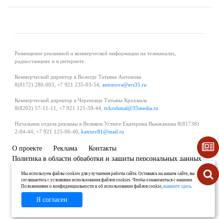
Размещение рекламной и коммерческой информации на телеканалах,
радиостанциях и в интернете.
Коммерческий директор в Вологде Татьяна Антонова
8(8172) 280-003, +7 921 235-03-54,
antonova@ers35.ru
Коммерческий директор в Череповце Татьяна Крохмаль
8(8202) 57-11-11, +7 921 121-59-44,
tvkrohmal@35media.ru
Начальник отдела рекламы в Великом Устюге Екатерина Вьюжанина 8(81738)
2-04-44, +7 921 125-06-40,
katrinv81@mail.ru
О проекте
Реклама
Контакты
Политика в области обработки и защиты персональных данных
Мы используем файлы cookies для улучшения работы сайта. Оставаясь на нашем сайте, вы
соглашаетесь с условиями использования файлов cookies. Чтобы ознакомиться с нашими
Положениями о конфиденциальности и об использовании файлов cookie,
нажмите здесь
.
Я согласен