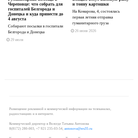
Череповце: что собрать для
и тонну картошки
госпиталей Белгорода и
На Комарова, 4, состоялась
Донецка и куда принести до
первая летняя отправка
4 августа
гуманитарного груза
Собирают посылки в госпитали
s
ne
26 июня 2026
Белгорода и Донецка
29 июля
Размещение рекламной и коммерческой информации на телеканалах,
радиостанциях и в интернете.
Коммерческий директор в Вологде Татьяна Антонова
8(8172) 280-003, +7 921 235-03-54,
antonova@ers35.ru