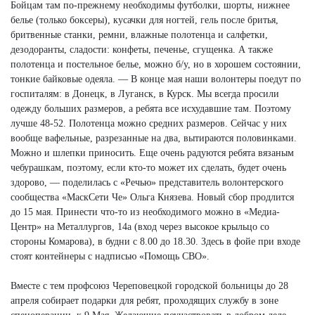
Бойцам там по-прежнему необходимы футболки, шорты, нижнее
белье (только боксеры), кусачки для ногтей, гель после бритья,
бритвенные станки, ремни, влажные полотенца и салфетки,
дезодоранты, сладости: конфеты, печенье, сгущенка. А также
полотенца и постельное белье, можно б/у, но в хорошем состоянии,
тонкие байковые одеяла. — В конце мая наши волонтеры поедут по
госпиталям: в Донецк, в Луганск, в Курск. Мы всегда просили
одежду больших размеров, а ребята все исхудавшие там. Поэтому
лучше 48-52. Полотенца можно средних размеров. Сейчас у них
вообще вафельные, разрезанные на два, вытираются половинками.
Можно и шлепки приносить. Еще очень радуются ребята вязаным
чебурашкам, поэтому, если кто-то может их сделать, будет очень
здорово, — поделилась с «Речью» представитель волонтерского
сообщества «МаскСети Че» Ольга Князева. Новый сбор продлится
до 15 мая. Принести что-то из необходимого можно в «Медиа-
Центр» на Металлургов, 14а (вход через высокое крыльцо со
стороны Комарова), в будни с 8.00 до 18.30. Здесь в фойе при входе
стоят контейнеры с надписью «Помощь СВО».
Вместе с тем профсоюз Череповецкой городской больницы до 28
апреля собирает подарки для ребят, проходящих службу в зоне