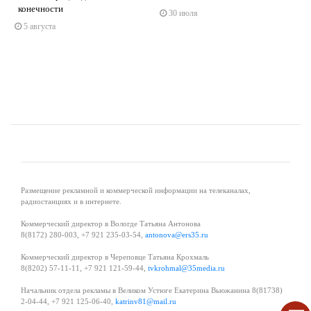
s
ne
конечности
30 июля
5 августа
Размещение рекламной и коммерческой информации на телеканалах,
радиостанциях и в интернете.
Коммерческий директор в Вологде Татьяна Антонова
8(8172) 280-003, +7 921 235-03-54,
antonova@ers35.ru
Коммерческий директор в Череповце Татьяна Крохмаль
8(8202) 57-11-11, +7 921 121-59-44,
tvkrohmal@35media.ru
Начальник отдела рекламы в Великом Устюге Екатерина Вьюжанина 8(81738)
2-04-44, +7 921 125-06-40,
katrinv81@mail.ru