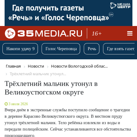
16+
Накопи удачу 9
Голос Череповца
Речь
Где взять газету
Главная
Новости
Новости Вологодской облас...
Трёхлетний мальчик утонул...
Трёхлетний мальчик утонул в
Великоустюгском округе
3 июля 2026
Вчера днём в экстренные службы поступило сообщение о трагедии
в деревне Карасово Великоустюгского округа. В местном пруду
утонул трёхлетний мальчик. Тело ребёнка извлекли из воды и
передали полицейским. Сейчас устанавливаются все обстоятельства
произошедшего.