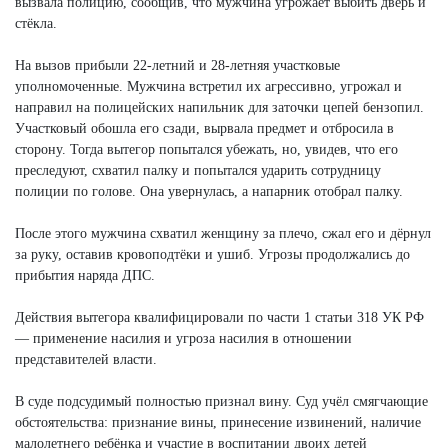
вызвала полицию, сообщив, что мужчина угрожает выбить дверь и
стёкла.
На вызов прибыли 22-летний и 28-летняя участковые
уполномоченные. Мужчина встретил их агрессивно, угрожал и
направил на полицейских напильник для заточки цепей бензопил.
Участковый обошла его сзади, вырвала предмет и отбросила в
сторону. Тогда вытегор попытался убежать, но, увидев, что его
преследуют, схватил палку и попытался ударить сотрудницу
полиции по голове. Она увернулась, а напарник отобрал палку.
После этого мужчина схватил женщину за плечо, сжал его и дёрнул
за руку, оставив кровоподтёки и ушиб. Угрозы продолжались до
прибытия наряда ДПС.
Действия вытегора квалифицировали по части 1 статьи 318 УК РФ
— применение насилия и угроза насилия в отношении
представителей власти.
В суде подсудимый полностью признал вину. Суд учёл смягчающие
обстоятельства: признание вины, принесение извинений, наличие
малолетнего ребёнка и участие в воспитании двоих детей