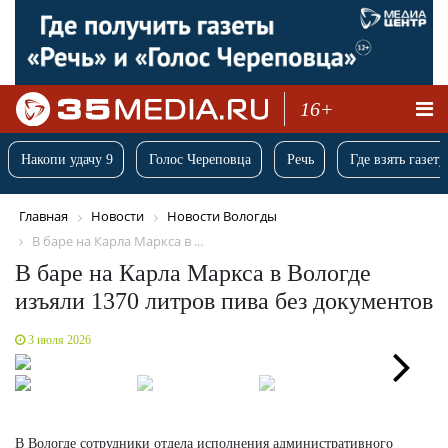
16+
Накопи удачу 9
Голос Череповца
Речь
Где взять газету
Главная
Новости
Новости Вологды
В баре на Карла Маркса в ...
В баре на Карла Маркса в Вологде
изъяли 1370 литров пива без документов
3 июля 2026
Next
В Вологде сотрудники отдела исполнения административного