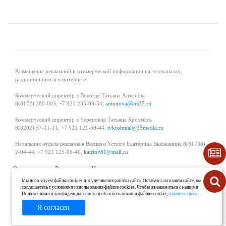
Размещение рекламной и коммерческой информации на телеканалах,
радиостанциях и в интернете.
Коммерческий директор в Вологде Татьяна Антонова
8(8172) 280-003, +7 921 235-03-54,
antonova@ers35.ru
Коммерческий директор в Череповце Татьяна Крохмаль
8(8202) 57-11-11, +7 921 121-59-44,
tvkrohmal@35media.ru
Начальник отдела рекламы в Великом Устюге Екатерина Вьюжанина 8(81738)
2-04-44, +7 921 125-06-40,
katrinv81@mail.ru
О проекте
Реклама
Контакты
Политика в области обработки и защиты персональных данных
Мы используем файлы cookies для улучшения работы сайта. Оставаясь на нашем сайте, вы
соглашаетесь с условиями использования файлов cookies. Чтобы ознакомиться с нашими
Положениями о конфиденциальности и об использовании файлов cookie,
нажмите здесь
.
Я согласен