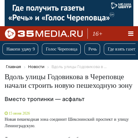
16+
Накопи удачу 9
Голос Череповца
Речь
Где взять газету
Главная
Новости
Вдоль улицы Годовикова в ...
Вдоль улицы Годовикова в Череповце
начали строить новую пешеходную зону
Вместо тропинки — асфальт
15 июня 2026
Новая пешеходная зона соединит Шекснинский проспект и улицу
Ленинградскую.