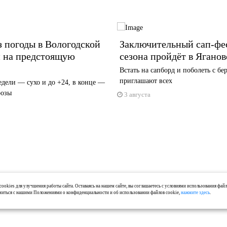
 погоды в Вологодской
Заключительный сап-фе
и на предстоящую
сезона пройдёт в Яганов
Встать на сапборд и поболеть с бе
приглашают всех
едели — сухо и до +24, в конце —
розы
3 августа
ookies для улучшения работы сайта. Оставаясь на нашем сайте, вы соглашаетесь с условиями использования фай
миться с нашими Положениями о конфиденциальности и об использовании файлов cookie,
нажмите здесь
.
О проекте
Реклама
Кон
танциях и в интернете.