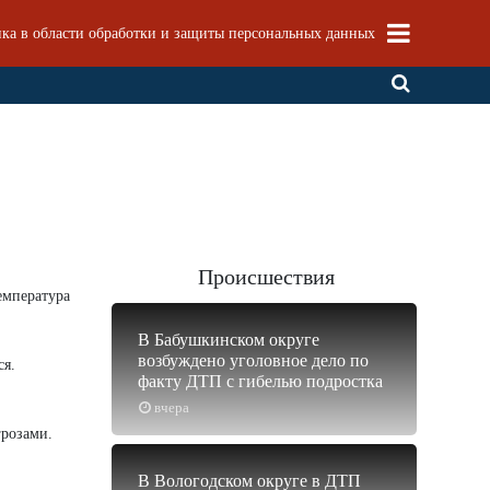
ка в области обработки и защиты персональных данных
Происшествия
емпература
В Бабушкинском округе
возбуждено уголовное дело по
ся.
факту ДТП с гибелью подростка
вчера
грозами.
В Вологодском округе в ДТП