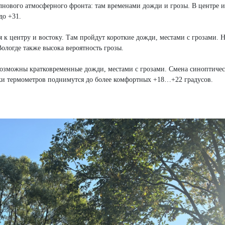
лнового атмосферного фронта: там временами дожди и грозы. В центре и
до +31.
я к центру и востоку. Там пройдут короткие дожди, местами с грозами.
Вологде также высока вероятность грозы.
 возможны кратковременные дожди, местами с грозами. Смена синоптиче
ки термометров поднимутся до более комфортных +18…+22 градусов.