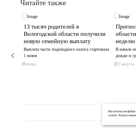
Читайте также
ные и
13 тысяч родителей в
Прогноз
кой
Вологодской области получили
област
новую семейную выплату
неделю
паде —
Выплата части подоходного налога стартовала
В начале н
Previous
1 июня
дожди и г
вчера
3 августа
Мы используем файлы c
cookies. Чтобы ознако
Размещение рекламной и коммерческой информации на телеканалах, радиос