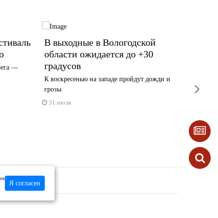
стиваль
В выходные в Вологодской
В Вол
о
области ожидается до +30
больн
градусов
бакло
рега —
К воскресенью на западе пройдут дожди и
Новый ме
next
грозы
спазмам
31 июля
30 июл
лов
Я согласен
такты