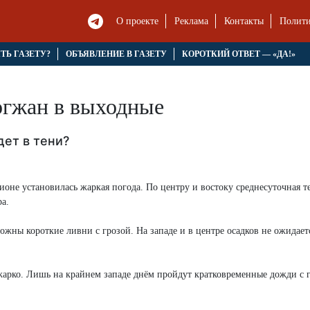
О проекте
Реклама
Контакты
Полити
ЯТЬ ГАЗЕТУ?
ОБЪЯВЛЕНИЕ В ГАЗЕТУ
КОРОТКИЙ ОТВЕТ — «ДА!»
огжан в выходные
дет в тени?
оне установилась жаркая погода. По центру и востоку среднесуточная т
а.
ожны короткие ливни с грозой. На западе и в центре осадков не ожидает
 жарко. Лишь на крайнем западе днём пройдут кратковременные дожди с 