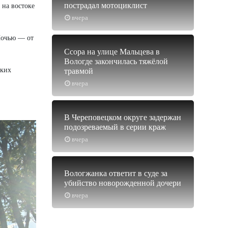
пострадал мотоциклист
 на востоке
вчера
 Ночью — от
Ссора на улице Мальцева в
Вологде закончилась тяжёлой
ских
травмой
вчера
В Череповецком округе задержан
подозреваемый в серии краж
вчера
Вологжанка ответит в суде за
убийство новорожденной дочери
вчера