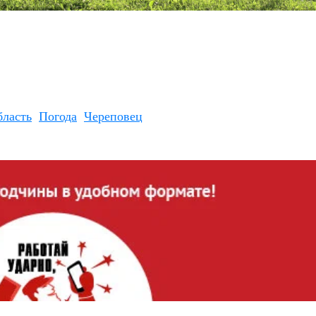
бласть
Погода
Череповец