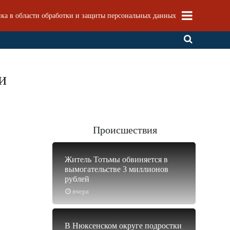
ка в области обработки и защиты персональных данных
и
Происшествия
Житель Тотьмы обвиняется в
вымогательстве 3 миллионов
рублей
вчера
В Нюксенском округе подростки