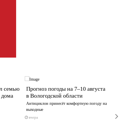
ил семью
Прогноз погоды на 7–10 августа
Распи
 дома
в Вологодской области
Череп
измен
Антициклон принесёт комфортную погоду на
выходные
Вечерние
next
вчера
6 авгус