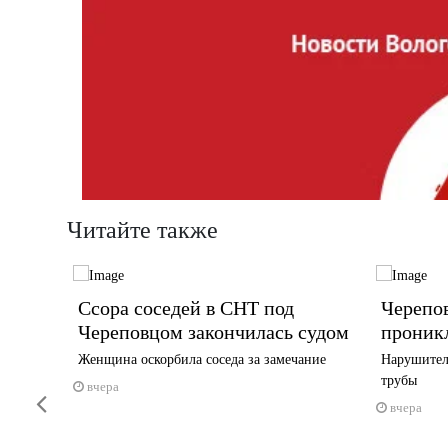
Читайте также
кт по
Ссора соседей в СНТ под
Черепо
Череповцом закончилась судом
проник
Женщина оскорбила соседа за замечание
Нарушител
трубы
вчера
Previous
вчера