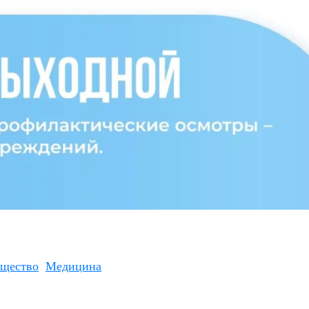
щество
Медицина