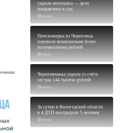
украли мотоцикл — дело
направлено в суд
вчера
Пенсионерка из Череповца
перевела мошенникам более
полумиллиона рублей
вчера
й помощи
Череповчанка украла со счёта
сестры 144 тысячи рублей
вчера
За сутки в Вологодской области
в 4 ДТП пострадали 5 человек
вчера