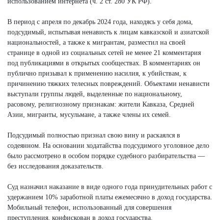
использованием интернета (ч. 2 ст. 280 УК РФ).
В период с апреля по декабрь 2024 года, находясь у себя дома,
подсудимый, испытывая ненависть к лицам кавказской и азиатской
национальностей, а также к мигрантам, разместил на своей
странице в одной из социальных сетей не менее 21 комментария
под публикациями в открытых сообществах. В комментариях он
публично призывал к применению насилия, к убийствам, к
причинению тяжких телесных повреждений. Объектами ненависти
выступали группы людей, выделенные по национальному,
расовому, религиозному признакам: жители Кавказа, Средней
Азии, мигранты, мусульмане, а также члены их семей.
Подсудимый полностью признал свою вину и раскаялся в
содеянном. На основании ходатайства подсудимого уголовное дело
было рассмотрено в особом порядке судебного разбирательства —
без исследования доказательств.
Суд назначил наказание в виде одного года принудительных работ с
удержанием 10% заработной платы ежемесячно в доход государства.
Мобильный телефон, использованный для совершения
преступления, конфискован в доход государства.