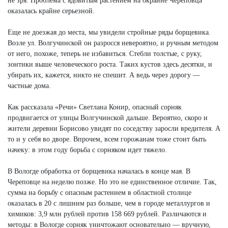
не зря. Проблема с ядовитым растением на окраине Череповца
оказалась крайне серьезной.
Еще не доезжая до места, мы увидели стройные ряды борщевика.
Возле ул. Волгучинской он разросся невероятно, и ручным методом
от него, похоже, теперь не избавиться. Стебли толстые, с руку,
зонтики выше человеческого роста. Таких кустов здесь десятки, и
убирать их, кажется, никто не спешит. А ведь через дорогу —
частные дома.
Как рассказала «Речи» Светлана Конир, опасный сорняк
продвигается от улицы Волгучинской дальше. Вероятно, скоро и
жители деревни Борисово увидят по соседству заросли вредителя. А
то и у себя во дворе. Впрочем, всем горожанам тоже стоит быть
начеку: в этом году борьба с сорняком идет тяжело.
В Вологде обработка от борщевика началась в конце мая. В
Череповце на неделю позже. Но это не единственное отличие. Так,
сумма на борьбу с опасным растением в областной столице
оказалась в 20 с лишним раз больше, чем в городе металлургов и
химиков: 3,9 млн рублей против 158 669 рублей. Различаются и
методы: в Вологде сорняк уничтожают основательно — вручную,