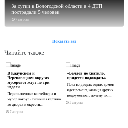
За сутки в Вологодской области в 4 ДТП
пострадали 5 человек
7 августа
Показать всё
Читайте также
В Кадуйском и
«Баллов не хватило,
Череповецком округах
придется подождать»
мусоровоз ждут по три
Пока во дворах одних домов
недели
идет ремонт, жильцы других
Переполненные контейнеры и
недоумевают: почему их г...
s
ne
мусор вокруг - типичная картина
5 августа
во дворах и окрестн...
7 августа