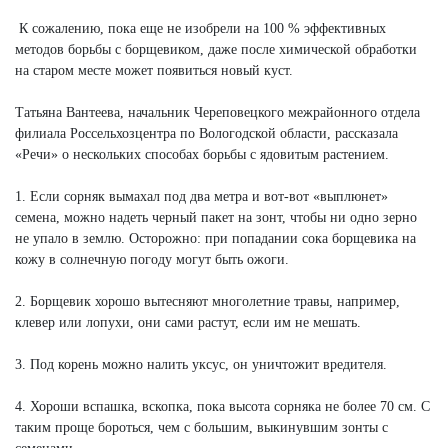
К сожалению, пока еще не изобрели на 100 % эффективных
методов борьбы с борщевиком, даже после химической обработки
на старом месте может появиться новый куст.
Татьяна Вантеева, начальник Череповецкого межрайонного отдела
филиала Россельхозцентра по Вологодской области, рассказала
«Речи» о нескольких способах борьбы с ядовитым растением.
1. Если сорняк вымахал под два метра и вот-вот «выплюнет»
семена, можно надеть черный пакет на зонт, чтобы ни одно зерно
не упало в землю. Осторожно: при попадании сока борщевика на
кожу в солнечную погоду могут быть ожоги.
2. Борщевик хорошо вытесняют многолетние травы, например,
клевер или лопухи, они сами растут, если им не мешать.
3. Под корень можно налить уксус, он уничтожит вредителя.
4. Хороши вспашка, вскопка, пока высота сорняка не более 70 см. С
таким проще бороться, чем с большим, выкинувшим зонты с