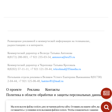
Размещение рекламной и коммерческой информации на телеканалах,
радиостанциях и в интернете.
Коммерческий директор в Вологде Татьяна Антонова
8(8172) 280-003, +7 921 235-03-54,
antonova@ers35.ru
Коммерческий директор в Череповце Татьяна Крохмаль
8(8202) 57-11-11, +7 921 121-59-44,
tvkrohmal@35media.ru
Начальник отдела рекламы в Великом Устюге Екатерина Вьюжанина 8(81738)
2-04-44, +7 921 125-06-40,
katrinv81@mail.ru
О проекте
Реклама
Контакты
Политика в области обработки и защиты персональных данных
Мы используем файлы cookies для улучшения работы сайта. Оставаясь на нашем сайте, вы
соглашаетесь с условиями использования файлов cookies. Чтобы ознакомиться с нашими