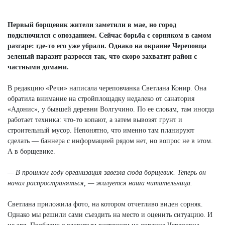
Next
Первый борщевик жители заметили в мае, но город
подключился с опозданием. Сейчас борьба с сорняком в самом
разгаре: где-то его уже убрали. Однако на окраине Череповца
зеленый паразит разросся так, что скоро захватит район с
частными домами.
В редакцию «Речи» написала череповчанка Светлана Конир. Она
обратила внимание на стройплощадку недалеко от санатория
«Адонис», у бывшей деревни Волгучино. По ее словам, там иногда
работает техника: что-то копают, а затем вывозят грунт и
строительный мусор. Непонятно, что именно там планируют
сделать — баннера с информацией рядом нет, но вопрос не в этом.
А в борщевике.
— В прошлом году организация завезла сюда борщевик. Теперь он
начал распространяться, — жалуется наша читательница.
Светлана приложила фото, на котором отчетливо виден сорняк.
Однако мы решили сами съездить на место и оценить ситуацию. И