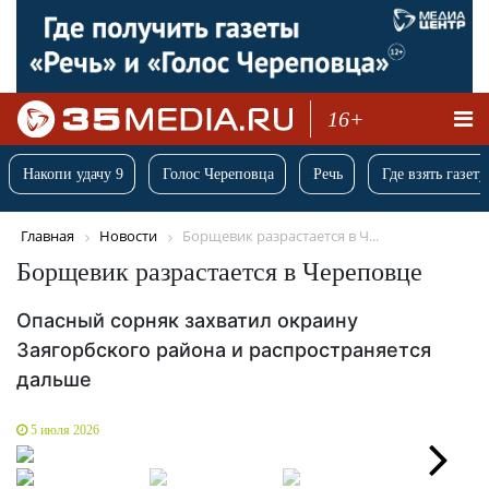
16+
Накопи удачу 9
Голос Череповца
Речь
Где взять газету
Главная
Новости
Борщевик разрастается в Ч...
Борщевик разрастается в Череповце
Опасный сорняк захватил окраину
Заягорбского района и распространяется
дальше
5 июля 2026