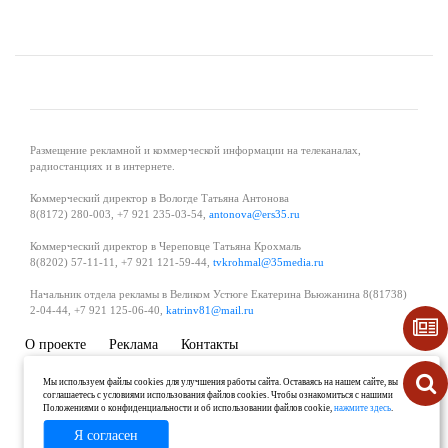
Размещение рекламной и коммерческой информации на телеканалах,
радиостанциях и в интернете.
Коммерческий директор в Вологде Татьяна Антонова
8(8172) 280-003, +7 921 235-03-54,
antonova@ers35.ru
Коммерческий директор в Череповце Татьяна Крохмаль
8(8202) 57-11-11, +7 921 121-59-44,
tvkrohmal@35media.ru
Начальник отдела рекламы в Великом Устюге Екатерина Вьюжанина 8(81738)
2-04-44, +7 921 125-06-40,
katrinv81@mail.ru
О проекте
Реклама
Контакты
Политика в области обработки и защиты персональных данных
Мы используем файлы cookies для улучшения работы сайта. Оставаясь на нашем сайте, вы
соглашаетесь с условиями использования файлов cookies. Чтобы ознакомиться с нашими
Положениями о конфиденциальности и об использовании файлов cookie,
нажмите здесь
.
Я согласен