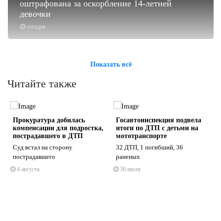
оштрафована за оскорбление 14-летней
девочки
сегодня
Показать всё
Читайте также
Прокуратура добилась
Госавтоинспекция подвела
компенсации для подростка,
итоги по ДТП с детьми на
пострадавшего в ДТП
мототранспорте
Суд встал на сторону
32 ДТП, 1 погибший, 36
пострадавшего
раненых
s
ne
4 августа
30 июля