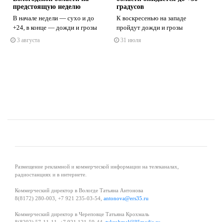
предстоящую неделю
градусов
т
В начале недели — сухо и до
К воскресенью на западе
+24, в конце — дожди и грозы
пройдут дожди и грозы
s
ne
3 августа
31 июля
Размещение рекламной и коммерческой информации на телеканалах,
радиостанциях и в интернете.
Коммерческий директор в Вологде Татьяна Антонова
8(8172) 280-003, +7 921 235-03-54,
antonova@ers35.ru
Коммерческий директор в Череповце Татьяна Крохмаль