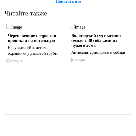
Показать всё
Читайте также
Череповецкие подростки
Вологодский суд выселил
проникли на котельную
семью с 30 собаками из
чужого дома
Нарушителей заметили
Антисанитария, долги и собаки
охранники у дымовой трубы
сегодня
сегодня
s
ne