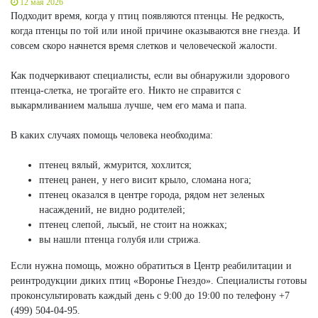
12 мая 2026
Подходит время, когда у птиц появляются птенцы. Не редкость,
когда птенцы по той или иной причине оказываются вне гнезда. И
совсем скоро начнется время слетков и человеческой жалости.
Как подчеркивают специалисты, если вы обнаружили здорового
птенца-слетка, не трогайте его. Никто не справится с
выкармливанием малыша лучше, чем его мама и папа.
В каких случаях помощь человека необходима:
птенец вялый, жмурится, хохлится;
птенец ранен, у него висит крыло, сломана нога;
птенец оказался в центре города, рядом нет зеленых
насаждений, не видно родителей;
птенец слепой, лысый, не стоит на ножках;
вы нашли птенца голубя или стрижа.
Если нужна помощь, можно обратиться в Центр реабилитации и
реинтродукции диких птиц «Воронье Гнездо». Специалисты готовы
проконсультировать каждый день с 9:00 до 19:00 по телефону +7
(499) 504-04-95.