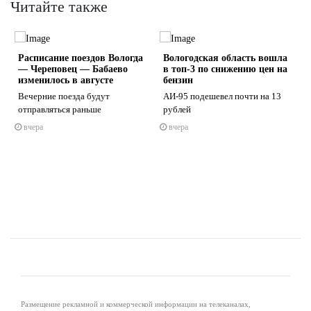
Читайте также
Расписание поездов Вологда
Вологодская область вошла
— Череповец — Бабаево
в топ-3 по снижению цен на
изменилось в августе
бензин
Вечерние поезда будут
АИ-95 подешевел почти на 13
отправляться раньше
рублей
s
ne
вчера
вчера
Размещение рекламной и коммерческой информации на телеканалах,