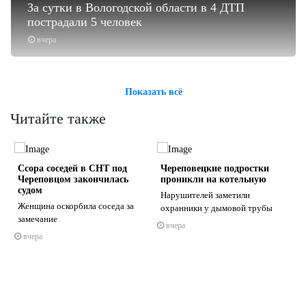
За сутки в Вологодской области в 4 ДТП
пострадали 5 человек
вчера
Показать всё
Читайте также
Ссора соседей в СНТ под
Череповецкие подростки
Череповцом закончилась
проникли на котельную
судом
Нарушителей заметили
Женщина оскорбила соседа за
охранники у дымовой трубы
замечание
вчера
s
ne
вчера