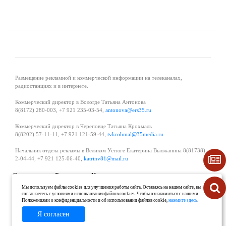
Размещение рекламной и коммерческой информации на телеканалах,
радиостанциях и в интернете.
Коммерческий директор в Вологде Татьяна Антонова
8(8172) 280-003, +7 921 235-03-54,
antonova@ers35.ru
Коммерческий директор в Череповце Татьяна Крохмаль
8(8202) 57-11-11, +7 921 121-59-44,
tvkrohmal@35media.ru
Начальник отдела рекламы в Великом Устюге Екатерина Вьюжанина 8(81738)
2-04-44, +7 921 125-06-40,
katrinv81@mail.ru
О проекте
Реклама
Контакты
Политика в области обработки и защиты персональных данных
Мы используем файлы cookies для улучшения работы сайта. Оставаясь на нашем сайте, вы
соглашаетесь с условиями использования файлов cookies. Чтобы ознакомиться с нашими
Положениями о конфиденциальности и об использовании файлов cookie,
нажмите здесь
.
Я согласен