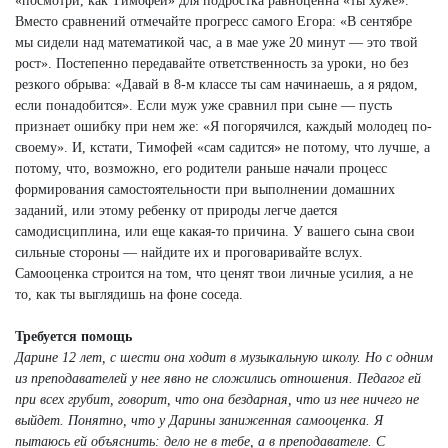
«посмотри, как Тимофей» для подростка равноценна «ты хуже».
Вместо сравнений отмечайте прогресс самого Егора: «В сентябре
мы сидели над математикой час, а в мае уже 20 минут — это твой
рост». Постепенно передавайте ответственность за уроки, но без
резкого обрыва: «Давай в 8-м классе ты сам начинаешь, а я рядом,
если понадобится». Если муж уже сравнил при сыне — пусть
признает ошибку при нем же: «Я погорячился, каждый молодец по-
своему». И, кстати, Тимофей «сам садится» не потому, что лучше, а
потому, что, возможно, его родители раньше начали процесс
формирования самостоятельности при выполнении домашних
заданий, или этому ребенку от природы легче дается
самодисциплина, или еще какая-то причина. У вашего сына свои
сильные стороны — найдите их и проговаривайте вслух.
Самооценка строится на том, что ценят твои личные усилия, а не
то, как ты выглядишь на фоне соседа.
Требуется помощь
Дарине 12 лет, с шести она ходит в музыкальную школу. Но с одним
из преподавателей у нее явно не сложились отношения. Педагог ей
при всех грубит, говорит, что она бездарная, что из нее ничего не
выйдет. Понятно, что у Дарины заниженная самооценка. Я
пытаюсь ей объяснить: дело не в тебе, а в преподавателе. С