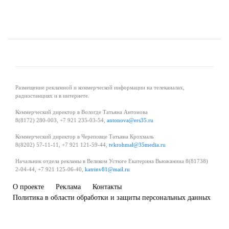
Размещение рекламной и коммерческой информации на телеканалах,
радиостанциях и в интернете.
Коммерческий директор в Вологде Татьяна Антонова
8(8172) 280-003, +7 921 235-03-54,
antonova@ers35.ru
Коммерческий директор в Череповце Татьяна Крохмаль
8(8202) 57-11-11, +7 921 121-59-44,
tvkrohmal@35media.ru
Начальник отдела рекламы в Великом Устюге Екатерина Вьюжанина 8(81738)
2-04-44, +7 921 125-06-40,
katrinv81@mail.ru
О проекте
Реклама
Контакты
Политика в области обработки и защиты персональных данных