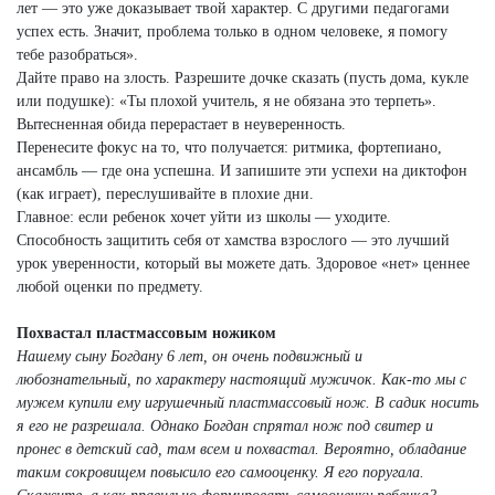
лет — это уже доказывает твой характер. С другими педагогами
успех есть. Значит, проблема только в одном человеке, я помогу
тебе разобраться».
Дайте право на злость. Разрешите дочке сказать (пусть дома, кукле
или подушке): «Ты плохой учитель, я не обязана это терпеть».
Вытесненная обида перерастает в неуверенность.
Перенесите фокус на то, что получается: ритмика, фортепиано,
ансамбль — где она успешна. И запишите эти успехи на диктофон
(как играет), переслушивайте в плохие дни.
Главное: если ребенок хочет уйти из школы — уходите.
Способность защитить себя от хамства взрослого — это лучший
урок уверенности, который вы можете дать. Здоровое «нет» ценнее
любой оценки по предмету.
Похвастал пластмассовым ножиком
Нашему сыну Богдану 6 лет, он очень подвижный и
любознательный, по характеру настоящий мужичок. Как-то мы с
мужем купили ему игрушечный пластмассовый нож. В садик носить
я его не разрешала. Однако Богдан спрятал нож под свитер и
пронес в детский сад, там всем и похвастал. Вероятно, обладание
таким сокровищем повысило его самооценку. Я его поругала.