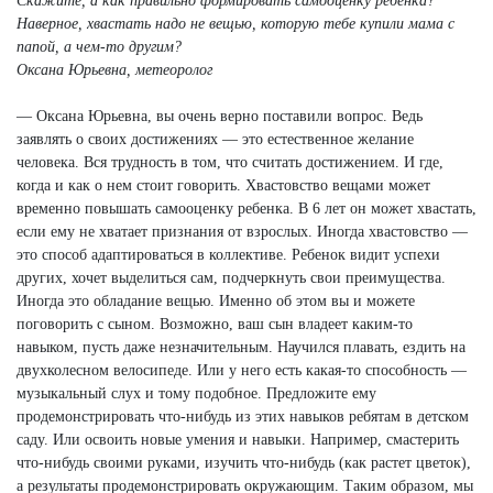
Скажите, а как правильно формировать самооценку ребенка?
Наверное, хвастать надо не вещью, которую тебе купили мама с
папой, а чем-то другим?
Оксана Юрьевна, метеоролог
— Оксана Юрьевна, вы очень верно поставили вопрос. Ведь
заявлять о своих достижениях — это естественное желание
человека. Вся трудность в том, что считать достижением. И где,
когда и как о нем стоит говорить. Хвастовство вещами может
временно повышать самооценку ребенка. В 6 лет он может хвастать,
если ему не хватает признания от взрослых. Иногда хвастовство —
это способ адаптироваться в коллективе. Ребенок видит успехи
других, хочет выделиться сам, подчеркнуть свои преимущества.
Иногда это обладание вещью. Именно об этом вы и можете
поговорить с сыном. Возможно, ваш сын владеет каким-то
навыком, пусть даже незначительным. Научился плавать, ездить на
двухколесном велосипеде. Или у него есть какая-то способность —
музыкальный слух и тому подобное. Предложите ему
продемонстрировать что-нибудь из этих навыков ребятам в детском
саду. Или освоить новые умения и навыки. Например, смастерить
что-нибудь своими руками, изучить что-нибудь (как растет цветок),
а результаты продемонстрировать окружающим. Таким образом, мы