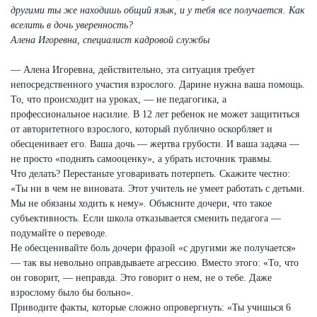
другими ты же находишь общий язык, и у тебя все получается. Как
вселить в дочь уверенность?
Алена Игоревна, специалист кадровой службы
— Алена Игоревна, действительно, эта ситуация требует
непосредственного участия взрослого. Дарине нужна ваша помощь.
То, что происходит на уроках, — не педагогика, а
профессиональное насилие. В 12 лет ребенок не может защититься
от авторитетного взрослого, который публично оскорбляет и
обесценивает его. Ваша дочь — жертва грубости. И ваша задача —
не просто «поднять самооценку», а убрать источник травмы.
Что делать? Перестаньте уговаривать потерпеть. Скажите честно:
«Ты ни в чем не виновата. Этот учитель не умеет работать с детьми.
Мы не обязаны ходить к нему». Объясните дочери, что такое
субъективность. Если школа отказывается сменить педагога —
подумайте о переводе.
Не обесценивайте боль дочери фразой «с другими же получается»
— так вы невольно оправдываете агрессию. Вместо этого: «То, что
он говорит, — неправда. Это говорит о нем, не о тебе. Даже
взрослому было бы больно».
Приводите факты, которые сложно опровергнуть: «Ты учишься 6