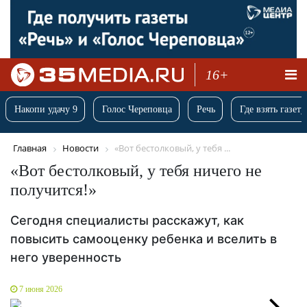
16+
Накопи удачу 9
Голос Череповца
Речь
Где взять газету
Главная
Новости
«Вот бестолковый, у тебя ...
«Вот бестолковый, у тебя ничего не
получится!»
Сегодня специалисты расскажут, как
повысить самооценку ребенка и вселить в
него уверенность
7 июня 2026