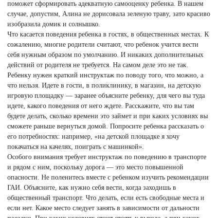
поможет сформировать адекватную самооценку ребенка. В нашем
случае, допустим, Алина не дорисовала зеленую траву, зато красиво
изобразила домик и солнышко.
Что касается поведения ребенка в гостях, в общественных местах. К
сожалению, многие родители считают, что ребенок учится вести
себя нужным образом по умолчанию. И никаких дополнительных
действий от родителя не требуется. На самом деле это не так.
Ребенку нужен краткий инструктаж по поводу того, что можно, а
что нельзя. Идете в гости, в поликлинику, в магазин, на детскую
игровую площадку — заранее объясните ребенку, для чего вы туда
идете, какого поведения от него ждете. Расскажите, что вы там
будете делать, сколько времени это займет и при каких условиях вы
сможете раньше вернуться домой. Попросите ребенка рассказать о
его потребностях: например, «на детской площадке я хочу
покачаться на качелях, поиграть с машинкой».
Особого внимания требует инструктаж по поведению в транспорте
и рядом с ним, поскольку дорога — это место повышенной
опасности. Не поленитесь вместе с ребенком изучить рекомендации
ГАИ. Объясните, как нужно себя вести, когда заходишь в
общественный транспорт. Что делать, если есть свободные места и
если нет. Какое место следует занять в зависимости от дальности