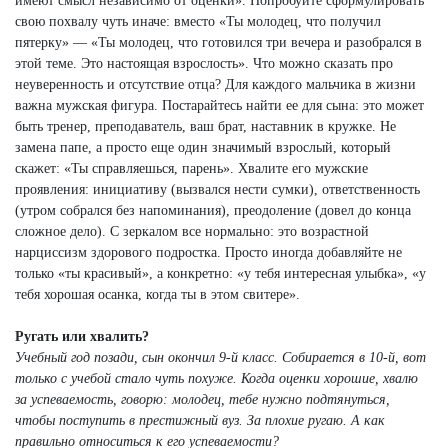
имеют смысл независимо от оценки». Попробуйте сформулировать
свою похвалу чуть иначе: вместо «Ты молодец, что получил
пятерку» — «Ты молодец, что готовился три вечера и разобрался в
этой теме. Это настоящая взрослость». Что можно сказать про
неуверенность и отсутствие отца? Для каждого мальчика в жизни
важна мужская фигура. Постарайтесь найти ее для сына: это может
быть тренер, преподаватель, ваш брат, наставник в кружке. Не
замена папе, а просто еще один значимый взрослый, который
скажет: «Ты справляешься, парень». Хвалите его мужские
проявления: инициативу (вызвался нести сумки), ответственность
(утром собрался без напоминания), преодоление (довел до конца
сложное дело). С зеркалом все нормально: это возрастной
нарциссизм здорового подростка. Просто иногда добавляйте не
только «ты красивый», а конкретно: «у тебя интересная улыбка», «у
тебя хорошая осанка, когда ты в этом свитере».
Ругать или хвалить?
Учебный год позади, сын окончил 9-й класс. Собирается в 10-й, вот
только с учебой стало чуть похуже. Когда оценки хорошие, хвалю
за успеваемость, говорю: молодец, тебе нужно подтянуться,
чтобы поступить в престижный вуз. За плохие ругаю. А как
правильно относиться к его успеваемости?