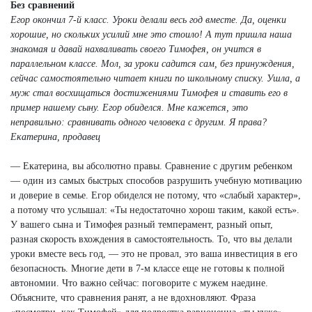
Без сравнений
Егор окончил 7-й класс. Уроки делали весь год вместе. Да, оценки
хорошие, но скольких усилий мне это стоило! А тут пришла наша
знакомая и давай нахваливать своего Тимофея, он учится в
параллельном классе. Мол, за уроки садится сам, без принуждения,
сейчас самостоятельно читает книги по школьному списку. Ушла, а
муж стал восхищаться достижениями Тимофея и ставить его в
пример нашему сыну. Егор обиделся. Мне кажется, это
неправильно: сравнивать одного человека с другим. Я права?
Екатерина, продавец
— Екатерина, вы абсолютно правы. Сравнение с другим ребенком
— один из самых быстрых способов разрушить учебную мотивацию
и доверие в семье. Егор обиделся не потому, что «слабый характер»,
а потому что услышал: «Ты недостаточно хорош таким, какой есть».
У вашего сына и Тимофея разный темперамент, разный опыт,
разная скорость вхождения в самостоятельность. То, что вы делали
уроки вместе весь год, — это не провал, это ваша инвестиция в его
безопасность. Многие дети в 7-м классе еще не готовы к полной
автономии. Что важно сейчас: поговорите с мужем наедине.
Объясните, что сравнения ранят, а не вдохновляют. Фраза