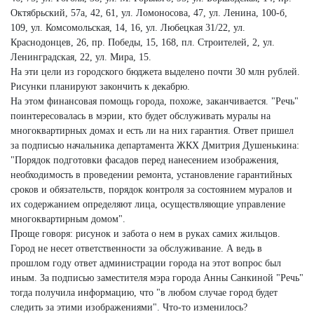
Октябрьский, 57а, 42, 61, ул. Ломоносова, 47, ул. Ленина, 100-б,
109, ул. Комсомольская, 14, 16, ул. Любецкая 31/22, ул.
Краснодонцев, 26, пр. Победы, 15, 168, пл. Строителей, 2, ул.
Ленинградская, 22, ул. Мира, 15.
На эти цели из городского бюджета выделено почти 30 млн рублей.
Рисунки планируют закончить к декабрю.
На этом финансовая помощь города, похоже, заканчивается. "Речь"
поинтересовалась в мэрии, кто будет обслуживать муралы на
многоквартирных домах и есть ли на них гарантия. Ответ пришел
за подписью начальника департамента ЖКХ Дмитрия Душенькина:
"Порядок подготовки фасадов перед нанесением изображения,
необходимость в проведении ремонта, установление гарантийных
сроков и обязательств, порядок контроля за состоянием муралов и
их содержанием определяют лица, осуществляющие управление
многоквартирным домом".
Проще говоря: рисунок и забота о нем в руках самих жильцов.
Город не несет ответственности за обслуживание. А ведь в
прошлом году ответ администрации города на этот вопрос был
иным. За подписью заместителя мэра города Анны Санкиной "Речь"
тогда получила информацию, что "в любом случае город будет
следить за этими изображениями". Что-то изменилось?