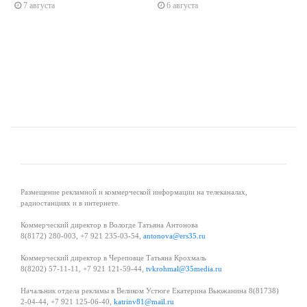
7 августа
6 августа
s
ne
Размещение рекламной и коммерческой информации на телеканалах,
радиостанциях и в интернете.
Коммерческий директор в Вологде Татьяна Антонова
8(8172) 280-003, +7 921 235-03-54,
antonova@ers35.ru
Коммерческий директор в Череповце Татьяна Крохмаль
8(8202) 57-11-11, +7 921 121-59-44,
tvkrohmal@35media.ru
Начальник отдела рекламы в Великом Устюге Екатерина Вьюжанина 8(81738)
2-04-44, +7 921 125-06-40,
katrinv81@mail.ru