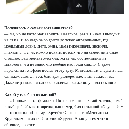
Получалось с семьей созваниваться?
— Да, но не часто мог звонить. Наверное, раз в 15 ней я выходил
на связь. И то надо было дойти до точек определенных, где
мобильный ловит. Дети, жена, мама переживали, звонили,
плакали… Ну, их можно понять, потому что на самом деле было
страшно. Был момент жесткий, когда нас обстреливали из
миномета, и я не знаю, что вообще нас тогда спасло. Я даже
паролем на телефоне поставил эту дату. Минометный снаряд в наш
блиндаж залетел, весь блиндаж разворотило, а мы выжили все.
Даже не ранило ни одного человека. Только оглушило немного.
Какой у вас был позывной?
— «Шишка» — от фамилии. Позывные там — какой хочешь, такой
и выбирай. У моего кореша, например, был позывной «Хруст». Я у
него спросил: «Почему «Хруст?» Он говорит: «Меня дочка
Хрустиком называет. Я и взял «Хруст». А так у всех что-то
обычное, простое.