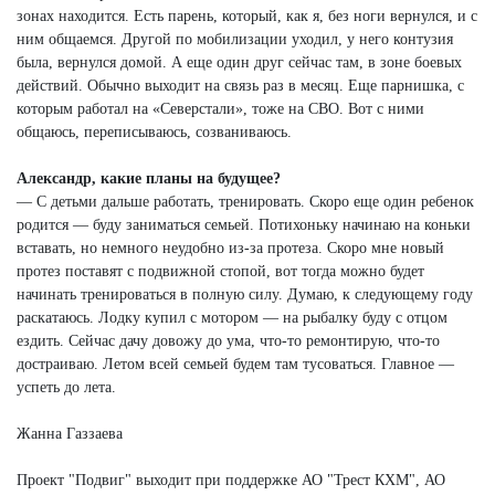
зонах находится. Есть парень, который, как я, без ноги вернулся, и с
ним общаемся. Другой по мобилизации уходил, у него контузия
была, вернулся домой. А еще один друг сейчас там, в зоне боевых
действий. Обычно выходит на связь раз в месяц. Еще парнишка, с
которым работал на «Северстали», тоже на СВО. Вот с ними
общаюсь, переписываюсь, созваниваюсь.
Александр, какие планы на будущее?
— С детьми дальше работать, тренировать. Скоро еще один ребенок
родится — буду заниматься семьей. Потихоньку начинаю на коньки
вставать, но немного неудобно из-за протеза. Скоро мне новый
протез поставят с подвижной стопой, вот тогда можно будет
начинать тренироваться в полную силу. Думаю, к следующему году
раскатаюсь. Лодку купил с мотором — на рыбалку буду с отцом
ездить. Сейчас дачу довожу до ума, что-то ремонтирую, что-то
достраиваю. Летом всей семьей будем там тусоваться. Главное —
успеть до лета.
Жанна Газзаева
Проект "Подвиг" выходит при поддержке АО "Трест КХМ", АО