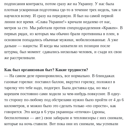
подписания контракта, потом сразу же на Украину. У нас была
плотная ускоренная подготовка где-то в течение трех недель, там и
научился всему. И сразу на передовую. Я был на самой первой
линии все время. «Слава Украине!» кричали недалеко от нас,
метров за сто. Мы работали против спецподразделения «Кракен». В
первых рядах, из которых мы обычно брали противника в плен, в
основном попадались обычные мужики, мобилизованные. А уже
дальше — нацисты. И когда мы захватили их позиции после
штурма, был момент: сдавались несколько человек, и сзади их свои
же расстреливали.
Как был организован быт? Какие трудности?
— На самом деле приноровились, все нормально. В блиндажах
газовые горелки: поставил баллон, вкрутил горелку, положил в
тарелку что тебе надо, подогрел. Была доставка еды, но мы с
корешем постоянно сами ходили за чем-нибудь повкуснее. В одну-
то сторону по-любому под обстрелами нужно было пройти от 4 до 6
километров, и можно было это сделать только «по серости», как
говорится. Это когда в 6 утра украинцы «птички» (дроны,
беспилотники — авт.) свои забирали и тепловизоры с них снимали,
которые на ночь ставили. Вот пока они их снимали, мы успевали