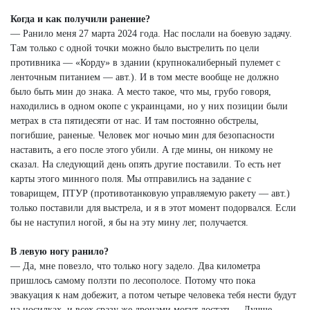
Когда и как получили ранение?
— Ранило меня 27 марта 2024 года. Нас послали на боевую задачу.
Там только с одной точки можно было выстрелить по цели
противника — «Корду» в здании (крупнокалиберный пулемет с
ленточным питанием — авт.). И в том месте вообще не должно
было быть мин до знака. А место такое, что мы, грубо говоря,
находились в одном окопе с украинцами, но у них позиции были
метрах в ста пятидесяти от нас. И там постоянно обстрелы,
погибшие, раненые. Человек мог ночью мин для безопасности
наставить, а его после этого убили. А где мины, он никому не
сказал. На следующий день опять другие поставили. То есть нет
карты этого минного поля. Мы отправились на задание с
товарищем, ПТУР (противотанковую управляемую ракету — авт.)
только поставили для выстрела, и я в этот момент подорвался. Если
бы не наступил ногой, я бы на эту мину лег, получается.
В левую ногу ранило?
— Да, мне повезло, что только ногу задело. Два километра
пришлось самому ползти по лесополосе. Потому что пока
эвакуация к нам добежит, а потом четыре человека тебя нести будут
на носилках, и всех сразу же дронами могут достать… Лучше