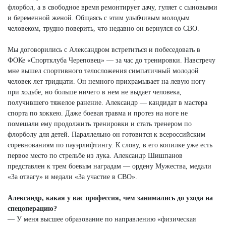
флорбол, а в свободное время ремонтирует дачу, гуляет с сыновьями
и беременной женой. Общаясь с этим улыбчивым молодым
человеком, трудно поверить, что недавно он вернулся со СВО.
Мы договорились с Александром встретиться и побеседовать в
ФОКе «Спортклуба Череповец» — за час до тренировки. Навстречу
мне вышел спортивного телосложения симпатичный молодой
человек лет тридцати. Он немного прихрамывает на левую ногу
при ходьбе, но больше ничего в нем не выдает человека,
получившего тяжелое ранение. Александр — кандидат в мастера
спорта по хоккею. Даже боевая травма и протез на ноге не
помешали ему продолжить тренировки и стать тренером по
флорболу для детей. Параллельно он готовится к всероссийским
соревнованиям по пауэрлифтингу. К слову, в его копилке уже есть
первое место по стрельбе из лука. Александр Шишпанов
представлен к трем боевым наградам — ордену Мужества, медали
«За отвагу» и медали «За участие в СВО».
Александр, какая у вас профессия, чем занимались до ухода на
спецоперацию?
— У меня высшее образование по направлению «физическая