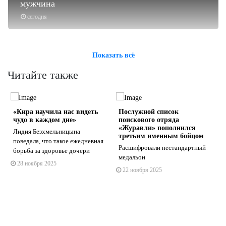
мужчина
сегодня
Показать всё
Читайте также
«Кира научила нас видеть
Послужной список
чудо в каждом дне»
поискового отряда
«Журавли» пополнился
Лидия Безхмельницына
третьим именным бойцом
поведала, что такое ежедневная
Расшифровали нестандартный
борьба за здоровье дочери
s
ne
медальон
28 ноября 2025
22 ноября 2025