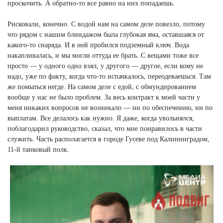
проскочить. А обратно-то все равно на них попадаешь.
Рисковали, конечно. С водой нам на самом деле повезло, потому
что рядом с нашим блиндажом была глубокая яма, оставшаяся от
какого-то снаряда. И в ней пробился подземный ключ. Вода
накапливалась, и мы могли оттуда ее брать. С вещами тоже все
просто — у одного одно взял, у другого — другое, если кому не
надо, уже по факту, когда что-то испачкалось, переодеваешься. Там
же помыться негде. На самом деле с едой, с обмундированием
вообще у нас не было проблем. За весь контракт к моей части у
меня никаких вопросов не возникало — ни по обеспечению, ни по
выплатам. Все делалось как нужно. Я даже, когда увольнялся,
поблагодарил руководство, сказал, что мне понравилось в части
служить. Часть располагается в городе Гусеве под Калининградом,
11-й танковый полк.