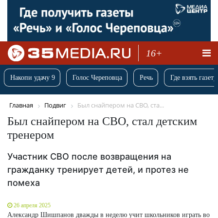
16+
Накопи удачу 9
Голос Череповца
Речь
Где взять газету
Главная
Подвиг
Был снайпером на СВО, ста...
Был снайпером на СВО, стал детским
тренером
Участник СВО после возвращения на
гражданку тренирует детей, и протез не
помеха
26 апреля 2025
Александр Шишпанов дважды в неделю учит школьников играть во