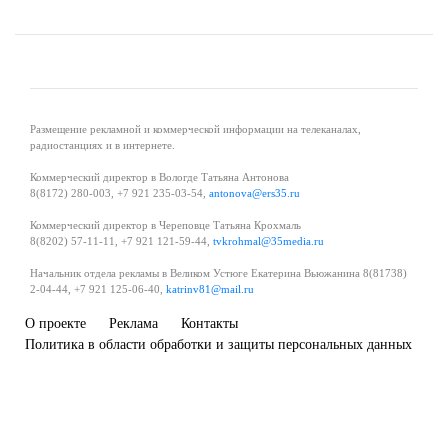
Размещение рекламной и коммерческой информации на телеканалах,
радиостанциях и в интернете.
Коммерческий директор в Вологде Татьяна Антонова
8(8172) 280-003, +7 921 235-03-54,
antonova@ers35.ru
Коммерческий директор в Череповце Татьяна Крохмаль
8(8202) 57-11-11, +7 921 121-59-44,
tvkrohmal@35media.ru
Начальник отдела рекламы в Великом Устюге Екатерина Вьюжанина 8(81738)
2-04-44, +7 921 125-06-40,
katrinv81@mail.ru
О проекте
Реклама
Контакты
Политика в области обработки и защиты персональных данных