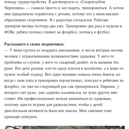
поводу трудоустройства. Я договорился со «Спортклубом
Череповец» — сначала просто в зал ходить, тренироваться. А потом
мне предложили поработать с детьми, потому что у меня высшее
образование спортивное. Я с радостью согласился. Работаю
тренером месяца полтора-два уже. Тренировки два раза в неделю в
ФОКе, ребята полчаса гоняют во флорбол, полчаса в футбол.
Расскажите о своих подопечных.
— У меня группа из младших школьников, в числе которых восемь
человек с ограниченными возможностями здоровья. У кого-то
проблемы со слухом, у кого-то сахарный диабет, есть мальчик без
руки. Все дети разные, кто-то сразу влился в коллектив, а к кому-то
нужен особый подход. Вот один мальчик сначала очень боялся, но
когда с ним папа в тренировке поучаствовал, поиграл в ребятами во
флорбол, он уже на следующий раз сам тренировался. Паренек, у
которого нет руки, уже здорово наловчился, не хуже других мяч
гоняет. Им профессионально нельзя заниматься по здоровью,
поэтому просто играем для удовольствия, чтобы у детей
двигательная активность была вне школы. Мои сыновья тоже
приходят поиграть.