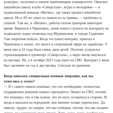
культура», получено в нашем череповецком университете. Окончил
хоккейную школу клуба «Северсталь», играл в молодежке — в
подмосковной команде «Витязь», где также прошел хоккейную
школу. Но в 20 лет ушел из хоккея из-за травмы — проблема со
спиной. Там же, в «Витязе», работал потом тренером некоторое
время. Вернулся в Череповец, затем пошел служить по контракту на
подводную лодку-атомоход под Мурманском, в городе Гаджиево.
Там секретные войска. Когда отслужил контракт, приехал в
Череповец и понял, что много в спортивной сфере не заработаю. У
меня уже в 22 года была семья, двое детей. Поэтому устроился
стропальщиком в промпорт «Северстали», а через месяц выучился
на мастера. Ну, а в октябре 2023 года ушел на СВО. Контракт у меня
был заключен на год и два месяца. Списали по ранению.
Когда началась специальная военная операция, как вы
отнеслись к этому?
— Я с самого начала понимал, что это необходимо, полностью
поддерживал решение нашего президента. Пошел на СВО, потому
что понимал, что я там нужен, что не могу оставаться в стороне. И
когда я оказался на передовой, мое мнение только укрепилось. Да,
тяжело, трудно, но уверен, что мы победим, потому что мы сильнее