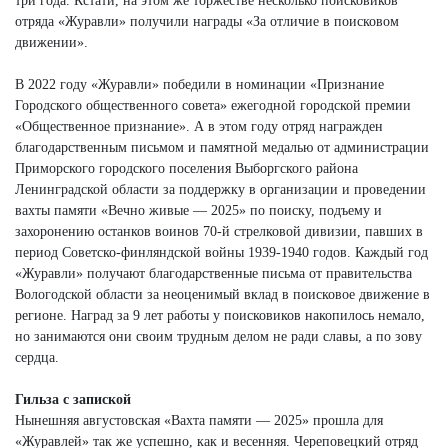
три года. Кстати, на этом же торжестве несколько поисковиков
отряда «Журавли» получили награды «За отличие в поисковом
движении».
В 2022 году «Журавли» победили в номинации «Признание
Городского общественного совета» ежегодной городской премии
«Общественное признание». А в этом году отряд награжден
благодарственным письмом и памятной медалью от администрации
Приморского городского поселения Выборгского района
Ленинградской области за поддержку в организации и проведении
вахты памяти «Вечно живые — 2025» по поиску, подъему и
захоронению останков воинов 70-й стрелковой дивизии, павших в
период Советско-финляндской войны 1939-1940 годов. Каждый год
«Журавли» получают благодарственные письма от правительства
Вологодской области за неоценимый вклад в поисковое движение в
регионе. Наград за 9 лет работы у поисковиков накопилось немало,
но занимаются они своим трудным делом не ради славы, а по зову
сердца.
Гильза с запиской
Нынешняя августовская «Вахта памяти — 2025» прошла для
«Журавлей» так же успешно, как и весенняя. Череповецкий отряд