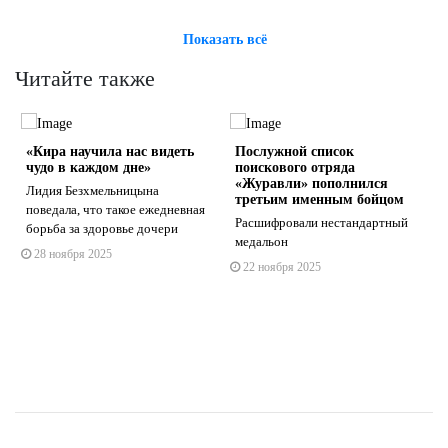
Показать всё
Читайте также
«Кира научила нас видеть
Послужной список
чудо в каждом дне»
поискового отряда
«Журавли» пополнился
й
Лидия Безхмельницына
третьим именным бойцом
поведала, что такое ежедневная
Расшифровали нестандартный
борьба за здоровье дочери
s
ne
медальон
28 ноября 2025
22 ноября 2025