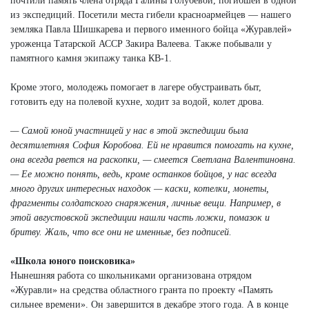
почтили память члена отряда Галины Голубевой, погибшей в одной
из экспедиций. Посетили места гибели красноармейцев — нашего
земляка Павла Шишкарева и первого именного бойца «Журавлей»
уроженца Татарской АССР Закира Валеева. Также побывали у
памятного камня экипажу танка КВ-1.
Кроме этого, молодежь помогает в лагере обустраивать быт,
готовить еду на полевой кухне, ходит за водой, колет дрова.
— Самой юной участницей у нас в этой экспедиции была
десятилетняя София Коробова. Ей не нравится помогать на кухне,
она всегда рвется на раскопки, — смеется Светлана Валентиновна.
—
Ее можно понять, ведь, кроме останков бойцов, у нас всегда
много других интересных находок — каски, котелки, монеты,
фрагменты солдатского снаряжения, личные вещи. Например, в
этой августовской экспедиции нашли часть ложки, помазок и
бритву. Жаль, что все они не именные, без подписей.
«Школа юного поисковика»
Нынешняя работа со школьниками организована отрядом
«Журавли» на средства областного гранта по проекту «Память
сильнее времени». Он завершится в декабре этого года. А в конце