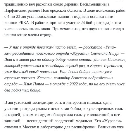
традиционно вел раскопки около деревни Васильевщины в
Парфинском районе Новгородской области. В ходе поисковых работ
с 4 по 23 августа поисковики нашли и подняли останки пяти
воинов РККА. В работах приняли участие 24 бойца отряда, в том
числе восемь школьников. Примечательно, что двух из пяти солдат
нашли юные члены отряда.
— У нас в отряде новичкам часто везет, — рассказала «Речи»
зампредседателя поискового отряда «Журавли» Светлана Ящур. —
Вот и в этот раз по одному бойцу нашли юноши: Даниил Пашкевич,
который участвовал в экспедиции первый раз, и Кирилл Терешичев,
уже бывалый юный поисковик. Еще двоих бойцов нашли уже
взрослые новички. Кстати, командир детского подразделения
отряда — Илья Попов — в отряде с 2022 года, но на его счету уже
два поднятых бойца.
В августовской экспедиции есть и интересная находка: одна
участница отряда рядом с останками бойца, в куче стреляных гильз
и корней, каким-то чудом обнаружила гильзу с вложенной в нее
запиской — нестандартный солдатский медальон. Его «Журавли»
отвезли в Москву в лабораторию для расшифровки. Реликвию уже