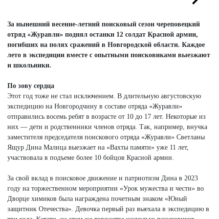
Next
Next
За нынешний весенне-летний поисковый сезон череповецкий
отряд «Журавли» поднял останки 12 солдат Красной армии,
погибших на полях сражений в Новгородской области. Каждое
лето в экспедиции вместе с опытными поисковиками выезжают
и школьники.
По зову сердца
Этот год тоже не стал исключением. В длительную августовскую
экспедицию на Новгородчину в составе отряда «Журавли»
отправились восемь ребят в возрасте от 10 до 17 лет. Некоторые из
них — дети и родственники членов отряда. Так, например, внучка
заместителя председателя поискового отряда «Журавли» Светланы
Ящур Дина Малица выезжает на «Вахты памяти» уже 11 лет,
участвовала в подъеме более 10 бойцов Красной армии.
За свой вклад в поисковое движение и патриотизм Дина в 2023
году на торжественном мероприятии «Урок мужества и чести» во
Дворце химиков была награждена почетным знаком «Юный
защитник Отечества». Девочка первый раз выехала в экспедицию в