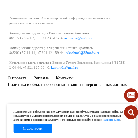
Размещение рекламной и коммерческой информации на телеканалах,
радиостанциях и в интернете.
Коммерческий директор в Вологде Татьяна Антонова
8(8172) 280-003, +7 921 235-03-54,
antonova@ers35.ru
Коммерческий директор в Череповце Татьяна Крохмаль
8(8202) 57-11-11, +7 921 121-59-44,
tvkrohmal@35media.ru
Начальник отдела рекламы в Великом Устюге Екатерина Вьюжанина 8(81738)
2-04-44, +7 921 125-06-40,
katrinv81@mail.ru
О проекте
Реклама
Контакты
Политика в области обработки и защиты персональных данных
Мы используем файлы cookies для улучшения работы сайта. Оставаясь на нашем сайте, вы
соглашаетесь с условиями использования файлов cookies. Чтобы ознакомиться с нашими
Положениями о конфиденциальности и об использовании файлов cookie,
нажмите здесь
.
Я согласен