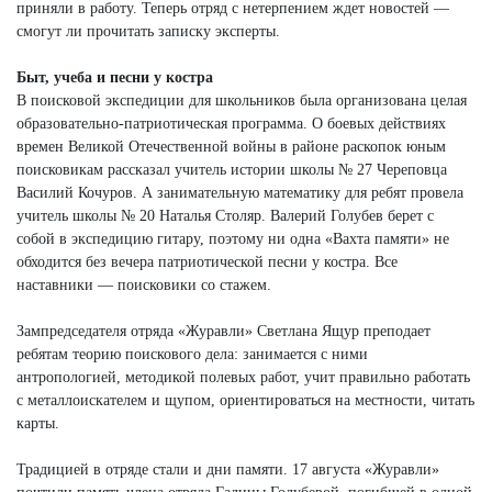
приняли в работу. Теперь отряд с нетерпением ждет новостей —
смогут ли прочитать записку эксперты.
Быт, учеба и песни у костра
В поисковой экспедиции для школьников была организована целая
образовательно-патриотическая программа. О боевых действиях
времен Великой Отечественной войны в районе раскопок юным
поисковикам рассказал учитель истории школы № 27 Череповца
Василий Кочуров. А занимательную математику для ребят провела
учитель школы № 20 Наталья Столяр. Валерий Голубев берет с
собой в экспедицию гитару, поэтому ни одна «Вахта памяти» не
обходится без вечера патриотической песни у костра. Все
наставники — поисковики со стажем.
Зампредседателя отряда «Журавли» Светлана Ящур преподает
ребятам теорию поискового дела: занимается с ними
антропологией, методикой полевых работ, учит правильно работать
с металлоискателем и щупом, ориентироваться на местности, читать
карты.
Традицией в отряде стали и дни памяти. 17 августа «Журавли»