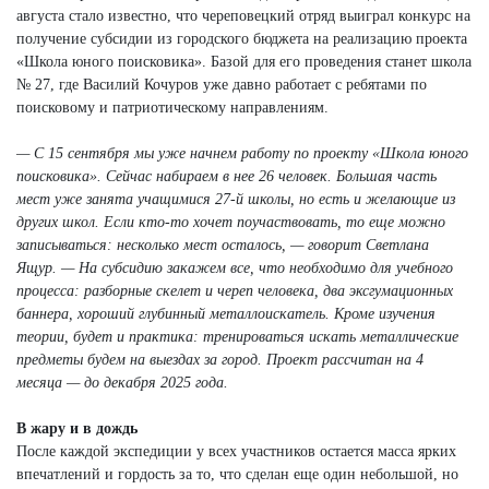
августа стало известно, что череповецкий отряд выиграл конкурс на
получение субсидии из городского бюджета на реализацию проекта
«Школа юного поисковика». Базой для его проведения станет школа
№ 27, где Василий Кочуров уже давно работает с ребятами по
поисковому и патриотическому направлениям.
— С 15 сентября мы уже начнем работу по проекту «Школа юного
поисковика». Сейчас набираем в нее 26 человек. Большая часть
мест уже занята учащимися 27-й школы, но есть и желающие из
других школ. Если кто-то хочет поучаствовать, то еще можно
записываться: несколько мест осталось, — говорит Светлана
Ящур. — На субсидию закажем все, что необходимо для учебного
процесса: разборные скелет и череп человека, два эксгумационных
баннера, хороший глубинный металлоискатель. Кроме изучения
теории, будет и практика: тренироваться искать металлические
предметы будем на выездах за город. Проект рассчитан на 4
месяца — до декабря 2025 года.
В жару и в дождь
После каждой экспедиции у всех участников остается масса ярких
впечатлений и гордость за то, что сделан еще один небольшой, но