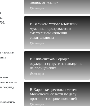
звонок от «сына»
сегодня
и
ды:
705.
В Великом Устюге 69-летний
мужчина подозревается в
смертельном избиении
сожительницы
сегодня
я насосная
щить
В Кичменгском Городке
осуждены супруги за нападение
на полицейских
сегодня
исьмо
льной части
в секунду.
В Харовске арестован житель
Московской области по делу
против несовершеннолетней
занимались
сегодня