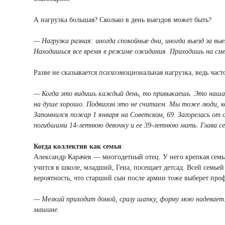
А нагрузка большая? Сколько в день выездов может быть?
— Нагрузка разная: иногда спокойные дни, иногда выезд за в
Находишься все время в режиме ожидания. Приходишь на сме
Разве не сказывается психоэмоциональная нагрузка, ведь част
— Когда это видишь каждый день, то привыкаешь. Это наша 
на душе хорошо. Подвигом это не считаем. Мы тоже люди, кон
Запомнился пожар 1 января на Советском, 69. Загорелась от
погибшими 14-летнюю девочку и ее 39-летнюю мать. Глава се
Когда коллектив как семья
Александр Карачев — многодетный отец. У него крепкая семь
учится в школе, младший, Гена, посещает детсад. Всей семьей
вероятность, что старший сын после армии тоже выберет про
— Мелкий приходит домой, сразу шапку, форму мою надевает
машине.