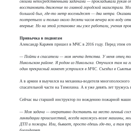
своими непосредственными задачами — прокладывали рукав о
восстановить движение по главной городской магистрали. Мо
большой был, где-то метр восемьдесят — два метра. Оказав
полтретьего и только около десяти часов вечера всю воду о
впервые. Но на этой установке мы уже работали, учения пров
Привычка в подвигам
Александр Карачев пришел в МЧС в 2016 году. Перед этим отс
— Пойти в спасатели — моя мечта детства. У меня отец то
Никольском районе. Я родом из Никольска. Отучился там на г
один прекрасный момент устроился в МЧС. Съездил в Сыктыв
А в армии я выучился на механика-водителя многополосного 
спасательной части на Тимохина. А я уже девять лет тружусь
Сейчас вы старший инструктор по вождению пожарной машины
— Моя задача — оперативно доставить на место личный сост
ликвидации происшествий, всегда нахожусь возле машины, мо
ДТП и пожары. Или, бывает, просто едешь где-то, а там пр
благодарят.