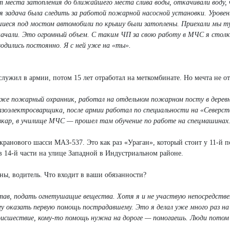
т места затопления до ближайшего места слива воды, откачивали воду,
я задача была следить за работой пожарной насосной установки. Уровен
шиеся под мостом автомобили по крышу были затоплены. Приехали мы т
ткачали. Это огромный объем. С таким ЧП за свою работу в МЧС я столк
одились постоянно. Я с ней уже на «ты».
лужил в армии, потом 15 лет отработал на меткомбинате. Но мечта не от
же пожарный охранник, работал на отдельном пожарном посту в деревн
азоэлектросварщика, после армии работал по специальности на «Северст
кар, в училище МЧС — прошел там обучение по работе на спецмашинах
кранового шасси МАЗ-537. Это как раз «Ураган», который стоит у 11-й 
 в 14-й части на улице Западной в Индустриальном районе.
, водитель. Что входит в ваши обязанности?
ав, подать огнетушащие вещества. Хотя я и не участвую непосредстве
гу оказать первую помощь пострадавшему. Это я делал уже много раз на
оисшествие, кому-то помощь нужна на дороге — помогаешь. Люди потом