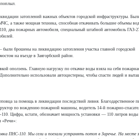
 поплыл.
квидации затоплений важных объектов городской инфраструктуры. Был
МЧС, а также мощная техника, способная откачивать большие объемы во
110, два пожарных автомобиля, специальный штабной автомобиль ГАЗ-2
обилей.
 были брошены на ликвидацию затопления участка главной городской
остом на въезде в Заягорбский район.
кой оползень. Главную нагрузку по откачке воды взяла на себя пожарна
Дополнительно использовали автоцистерны, чтобы спасти людей и выта
повца за помощь в ликвидации последствий ливня. Благодарственное п
руктор по вождению пожарной машины, водитель 14-й пожарно-спасате
110. Цифра, кстати, обозначает мощность установки — 110 литров воды 
л «Речи»:
ка ПНС-110. Мы сели и поехали устранять потоп в Заречье. На месте 