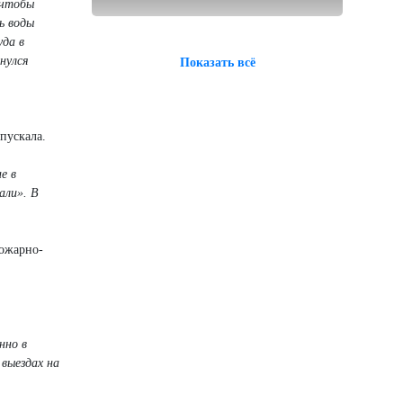
 чтобы
ь воды
уда в
нулся
Показать всё
пускала.
е в
али». В
.
пожарно-
нно в
 выездах на