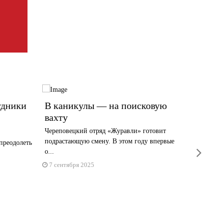
удники
В каникулы — на поисковую
Ежедн
вахту
сердц
Череповецкий отряд «Журавли» готовит
История 
подрастающую смену. В этом году впервые
Проничев
преодолеть
next
о...
27 авгу
7 сентября 2025