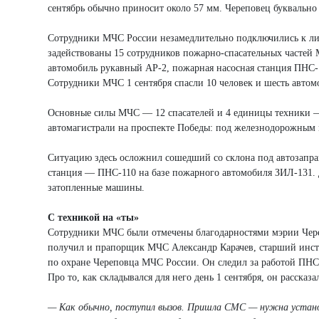
сентябрь обычно приносит около 57 мм. Череповец буквально
Сотрудники МЧС России незамедлительно подключились к ли
задействованы 15 сотрудников пожарно-спасательных частей 
автомобиль рукавный АР-2, пожарная насосная станция ПНС-
Сотрудники МЧС 1 сентября спасли 10 человек и шесть автом
Основные силы МЧС — 12 спасателей и 4 единицы техники —
автомагистрали на проспекте Победы: под железнодорожным м
Ситуацию здесь осложнил сошедший со склона под автозаправ
станция — ПНС-110 на базе пожарного автомобиля ЗИЛ-131. 
затопленные машины.
С техникой на «ты»
Сотрудники МЧС были отмечены благодарностями мэрии Чере
получил и прапорщик МЧС Александр Карачев, старший инст
по охране Череповца МЧС России. Он следил за работой ПНС-
Про то, как складывался для него день 1 сентября, он рассказа
— Как обычно, поступил вызов. Пришла СМС — нужна установ