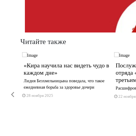
Читайте также
ее 130
«Кира научила нас видеть чудо в
Послуж
каждом дне»
отряда
третьи
исковый
Лидия Безхмельницына поведала, что такое
в ...
ежедневная борьба за здоровье дочери
Расшифров
Previous
28 ноября 2025
22 ноября