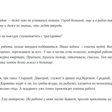
ыездом — даже чаю не успеваешь попить. Город большой, еще и в район в
ну и даже не знаешь, что ждет впереди.
о на выездах сталкиваетесь с трагедиями?
работа, нельзя эмоциям поддаваться. Наша задача — спасти людей. Ког
ечно, переживаем за всех. У нас в части есть психолог, который работ
 окурка квартира. Приехали, тушили пожар, откачивали, спасали. Там н
мьи потом долго лежал в больнице.
я, три сына. Старший, Дмитрий, служит в армии под Курском. Средний,
 Карачевы ходят в лес по грибы-ягоды, на рыбалку, катаются на велосипед
фессию отца. А младшего уже точно привлекает папина работа.
. Ему интересно. На работе у меня часто бывает, просит прокатить н