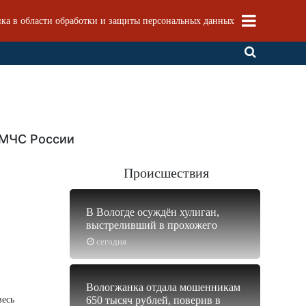
ка в области обработки и защиты персональных данных
 МЧС России
Происшествия
В Вологде осуждён хулиган,
выстреливший в прохожего
сегодня
Вологжанка отдала мошенникам
весь
650 тысяч рублей, поверив в