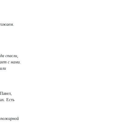
ыезжаем.
да спасли,
ает с нами.
ашли
 Павел,
ах. Есть
а пожарной