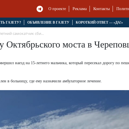
О проекте
Реклама
Контакты
Полити
ЯТЬ ГАЗЕТУ?
ОБЪЯВЛЕНИЕ В ГАЗЕТУ
КОРОТКИЙ ОТВЕТ — «ДА!»
летний самокатчик сби...
 у Октябрьского моста в Черепов
овершил наезд на 15-летнего мальчика, который пересекал дорогу по пе
ен в больницу, где ему назначили амбулаторное лечение.