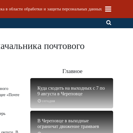
ка в области обработки и защиты персональных данных
ачальника почтового
Главное
Куда сходить на выходных с 7 по
рного
9 августа в Череповце
щее «Почте
сегодня
ерь
В Череповце в выходные
ограничат движение трамваев
 округе. В