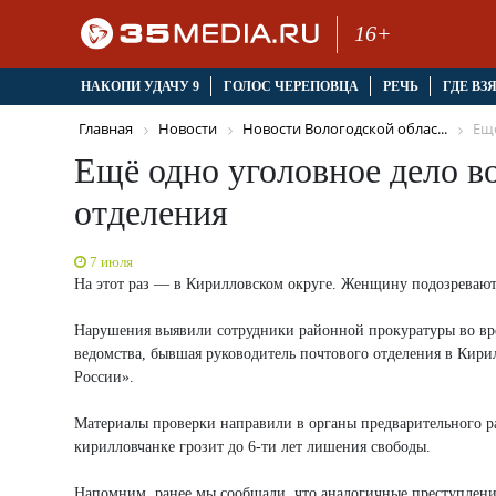
16+
НАКОПИ УДАЧУ 9
ГОЛОС ЧЕРЕПОВЦА
РЕЧЬ
ГДЕ ВЗ
Главная
Новости
Новости Вологодской облас...
Ещё
Ещё одно уголовное дело в
отделения
7 июля
На этот раз — в Кирилловском округе. Женщину подозревают
Нарушения выявили сотрудники районной прокуратуры во вре
ведомства, бывшая руководитель почтового отделения в Кири
России».
Материалы проверки направили в органы предварительного ра
кирилловчанке грозит до 6-ти лет лишения свободы.
Напомним, ранее мы сообщали, что аналогичные преступлени