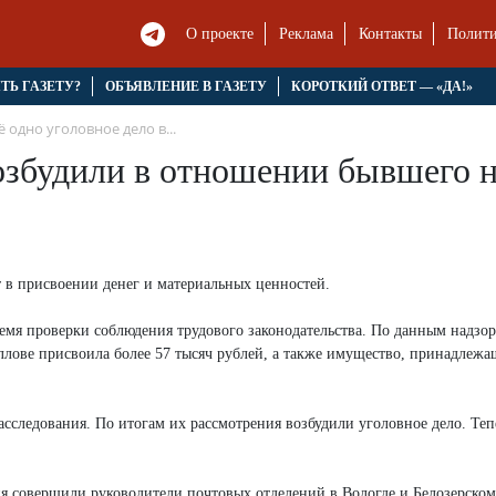
О проекте
Реклама
Контакты
Полити
ЯТЬ ГАЗЕТУ?
ОБЪЯВЛЕНИЕ В ГАЗЕТУ
КОРОТКИЙ ОТВЕТ — «ДА!»
 одно уголовное дело в...
озбудили в отношении бывшего н
 в присвоении денег и материальных ценностей.
мя проверки соблюдения трудового законодательства. По данным надзо
ллове присвоила более 57 тысяч рублей, а также имущество, принадлежа
сследования. По итогам их рассмотрения возбудили уголовное дело. Теп
я совершили руководители почтовых отделений в Вологде и Белозерском