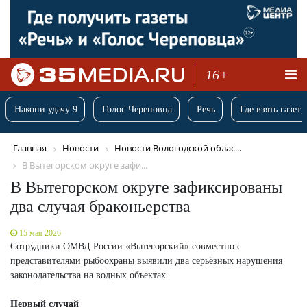
16+
Накопи удачу 9
Голос Череповца
Речь
Где взять газету
Главная
Новости
Новости Вологодской облас...
В Вытегорском округе зафи...
В Вытегорском округе зафиксированы
два случая браконьерства
15 мая 2026
Сотрудники ОМВД России «Вытегорский» совместно с
представителями рыбоохраны выявили два серьёзных нарушения
законодательства на водных объектах.
Первый случай