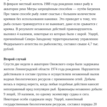
В феврале местный житель 1988 года рождения ловил рыбу в
акватории реки Мегры запрещённым способом — путём багрения.
При таком способе рыбу ловят снастью с большим количеством
крючков без использования наживки. Это приводит к тому, что
рыба сильно травмируется и не выживает, даже если срывается с
крючка. В результате незаконных действий правонарушитель
выловил 4 налимов, некоторые из которых были с икрой. Ущерб,
причинённый Северо-Западному территориальному управлению
Федерального агентства по рыболовству, составил свыше 4,7 тыс.
рублей.
Второй случай
Спустя две недели в акватории Онежского озера были задержаны
жители Ленинградской области 1974 года рождения. Нарушители
действовали в составе группы и осуществляли незаконный вылов
водных биологических ресурсов с применением сетей. Добыча
велась в период нереста, когда любые подобные действия наносят
непоправимый вред популяции рыб. Браконьеры незаконно добыли:
9 лещей, 10 налимов, по одному экземпляру судака и сига.
Некоторые особи содержали икру. Ущерб, нанесённый
государственным биологическим ресурсам, составил порядка 20