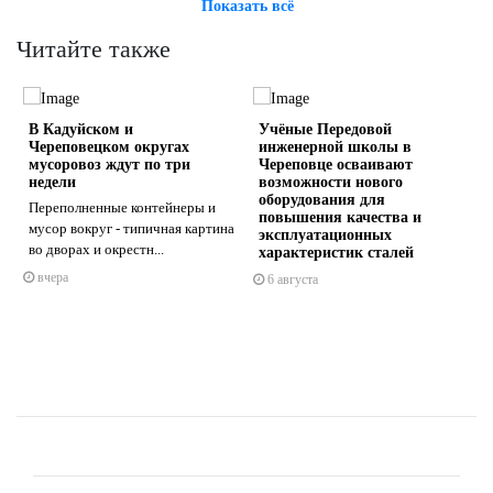
Показать всё
Читайте также
В Кадуйском и
Учёные Передовой
Череповецком округах
инженерной школы в
мусоровоз ждут по три
Череповце осваивают
недели
возможности нового
ы
оборудования для
Переполненные контейнеры и
повышения качества и
s
ne
мусор вокруг - типичная картина
эксплуатационных
во дворах и окрестн...
характеристик сталей
вчера
6 августа