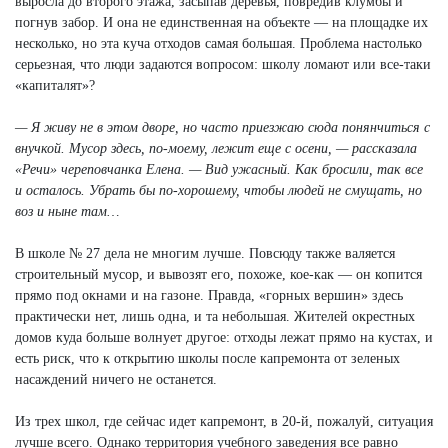
выросла до второго этажа, засыпав деревья, повредив клумбы и
погнув забор. И она не единственная на объекте — на площадке их
несколько, но эта куча отходов самая большая. Проблема настолько
серьезная, что люди задаются вопросом: школу ломают или все-таки
«капиталят»?
— Я живу не в этом дворе, но часто приезжаю сюда понянчиться с
внучкой. Мусор здесь, по-моему, лежит еще с осени, — рассказала
«Речи» череповчанка Елена. — Вид ужасный. Как бросили, так все
и осталось. Убрать бы по-хорошему, чтобы людей не смущать, но
воз и ныне там…
В школе № 27 дела не многим лучше. Повсюду также валяется
строительный мусор, и вывозят его, похоже, кое-как — он копится
прямо под окнами и на газоне. Правда, «горных вершин» здесь
практически нет, лишь одна, и та небольшая. Жителей окрестных
домов куда больше волнует другое: отходы лежат прямо на кустах, и
есть риск, что к открытию школы после капремонта от зеленых
насаждений ничего не останется.
Из трех школ, где сейчас идет капремонт, в 20-й, пожалуй, ситуация
лучше всего. Однако территория учебного заведения все равно