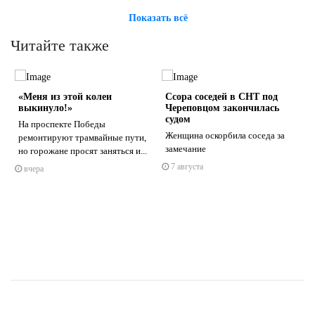
Показать всё
Читайте также
«Меня из этой колеи
Ссора соседей в СНТ под
выкинуло!»
Череповцом закончилась
судом
На проспекте Победы
Женщина оскорбила соседа за
ремонтируют трамвайные пути,
замечание
но горожане просят заняться и...
s
ne
7 августа
вчера