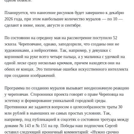
одном объекте.
Планируется, что нанесение рисунков будет завершено к декабрю
2026 года, при этом наибольшее количество муралов — по 10 —
сделают в июне, июле, августе и сентябре.
По состоянию на середину мая на рассмотрение поступило 52
эскиза. Череповчане, однако, заподозрили, что созданы они не
художниками, а нейросетями. Так, например, у девушки с
корзинкой на руке всего четыре пальца, а у мальчика с удочкой на
одной леске сразу несколько крючков, причем находятся они на
обеих ее концах. Это типичные ошибки искусственного интеллекта
при создании изображений.
Программа по созданию муралов вызывает неоднозначную реакцию
у череповчан. Сторонники проекта говорят о праве Череповца на
эстетику и формирование уникальной городской среды.
Противники же задаются вопросом о целесообразности траты 30
млн рублей в нынешних не самых простых условиях. Так,
например, под публикацией в соцсетях о состоянии тротуара между
домами № 143 и № 151 на пр. Победы наш подписчик Сергей
оставил следующий ироничный комментарий: «Нужно срочно