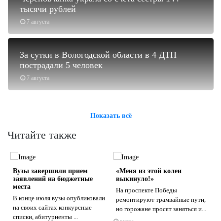
тысячи рублей
7 августа
За сутки в Вологодской области в 4 ДТП
пострадали 5 человек
7 августа
Показать всё
Читайте также
Вузы завершили прием
«Меня из этой колеи
заявлений на бюджетные
выкинуло!»
места
На проспекте Победы
В конце июля вузы опубликовали
ремонтируют трамвайные пути,
на своих сайтах конкурсные
но горожане просят заняться и...
я
s
ne
списки, абитуриенты ...