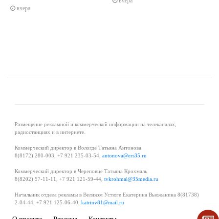
вчера
вчера
Размещение рекламной и коммерческой информации на телеканалах,
радиостанциях и в интернете.
Коммерческий директор в Вологде Татьяна Антонова
8(8172) 280-003, +7 921 235-03-54,
antonova@ers35.ru
Коммерческий директор в Череповце Татьяна Крохмаль
8(8202) 57-11-11, +7 921 121-59-44,
tvkrohmal@35media.ru
Начальник отдела рекламы в Великом Устюге Екатерина Вьюжанина 8(81738)
2-04-44, +7 921 125-06-40,
katrinv81@mail.ru