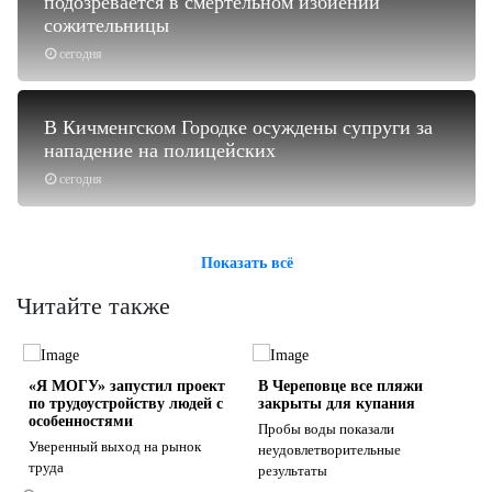
подозревается в смертельном избиении
сожительницы
сегодня
В Кичменгском Городке осуждены супруги за
нападение на полицейских
сегодня
Показать всё
Читайте также
«Я МОГУ» запустил проект
В Череповце все пляжи
по трудоустройству людей с
закрыты для купания
особенностями
Пробы воды показали
Уверенный выход на рынок
неудовлетворительные
труда
результаты
s
ne