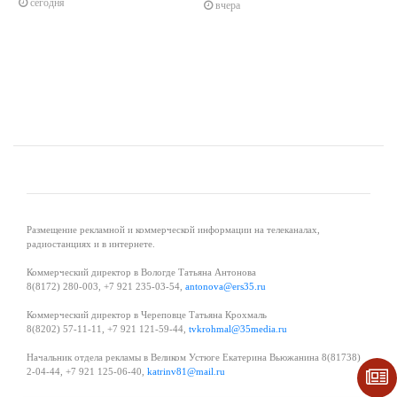
сегодня
вчера
Размещение рекламной и коммерческой информации на телеканалах,
радиостанциях и в интернете.
Коммерческий директор в Вологде Татьяна Антонова
8(8172) 280-003, +7 921 235-03-54,
antonova@ers35.ru
Коммерческий директор в Череповце Татьяна Крохмаль
8(8202) 57-11-11, +7 921 121-59-44,
tvkrohmal@35media.ru
Начальник отдела рекламы в Великом Устюге Екатерина Вьюжанина 8(81738)
2-04-44, +7 921 125-06-40,
katrinv81@mail.ru