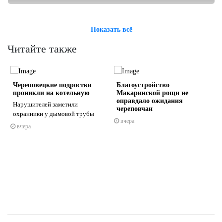
Показать всё
Читайте также
Череповецкие подростки
Благоустройство
проникли на котельную
Макаринской рощи не
оправдало ожидания
Нарушителей заметили
череповчан
охранники у дымовой трубы
вчера
вчера
s
ne