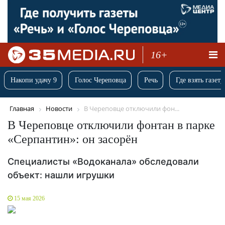
16+
Накопи удачу 9
Голос Череповца
Речь
Где взять газету
Главная
Новости
В Череповце отключили фон...
В Череповце отключили фонтан в парке
«Серпантин»: он засорён
Специалисты «Водоканала» обследовали
объект: нашли игрушки
15 мая 2026