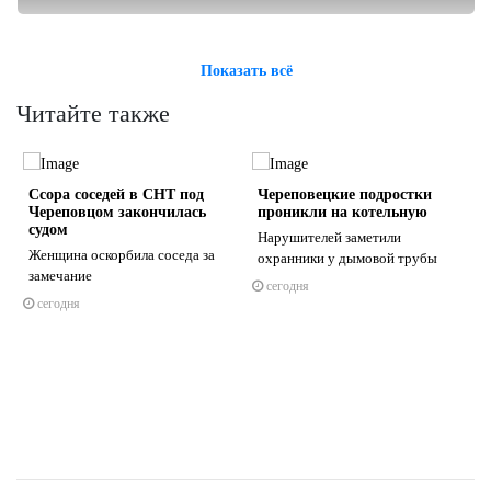
Показать всё
Читайте также
Ссора соседей в СНТ под
Череповецкие подростки
Череповцом закончилась
проникли на котельную
судом
Нарушителей заметили
Женщина оскорбила соседа за
охранники у дымовой трубы
замечание
сегодня
s
ne
сегодня