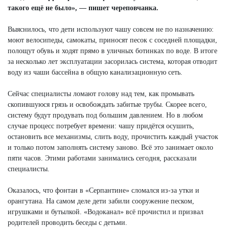
такого ещё не было», — пишет череповчанка.
Выяснилось, что дети используют чашу совсем не по назначению:
моют велосипеды, самокаты, приносят песок с соседней площадки,
полощут обувь и ходят прямо в уличных ботинках по воде. В итоге
за несколько лет эксплуатации засорилась система, которая отводит
воду из чаши бассейна в общую канализационную сеть.
Сейчас специалисты ломают голову над тем, как промывать
скопившуюся грязь и освобождать забитые трубы. Скорее всего,
систему будут продувать под большим давлением. Но в любом
случае процесс потребует времени: чашу придётся осушить,
остановить все механизмы, слить воду, прочистить каждый участок
и только потом заполнять систему заново. Всё это занимает около
пяти часов. Этими работами занимались сегодня, рассказали
специалисты.
Оказалось, что фонтан в «Серпантине» сломался из-за утки и
орангутана. На самом деле дети забили сооружение песком,
игрушками и бутылкой. «Водоканал» всё прочистил и призвал
родителей проводить беседы с детьми.