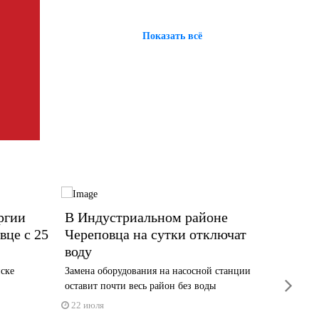
Показать всё
ргии
В Индустриальном районе
Отклю
вце с 25
Череповца на сутки отключат
пройду
воду
июля
иске
Замена оборудования на насосной станции
Сверьтес
next
оставит почти весь район без воды
20 июл
22 июля