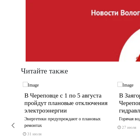
Читайте также
ия
В Череповце с 1 по 5 августа
В Заяго
рбском
пройдут плановые отключения
Черепо
электроэнергии
гидрав
тысяч
Энергетики предупреждают о плановых
Горячая во
Previous
ремонтах
27 июля
31 июля