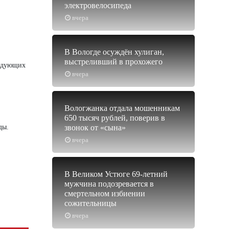
электровелосипеда
вчера
В Вологде осуждён хулиган,
выстреливший в прохожего
ледующих
вчера
Вологжанка отдала мошенникам
650 тысяч рублей, поверив в
ды.
звонок от «сына»
вчера
В Великом Устюге 69-летний
мужчина подозревается в
смертельном избиении
сожительницы
вчера