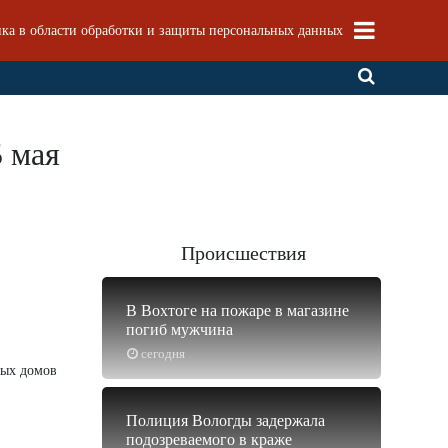
ка в области обработки и защиты персональных данных
5 мая
Происшествия
В Вохтоге на пожаре в магазине
погиб мужчина
сегодня
лых домов
Полиция Вологды задержала
подозреваемого в краже