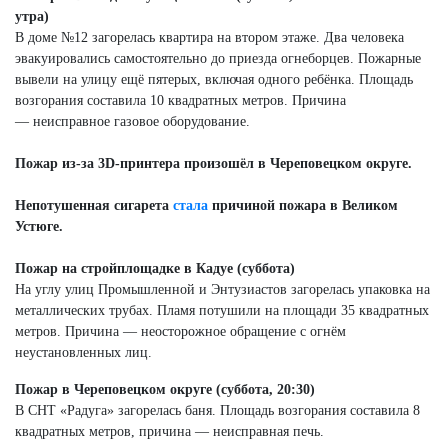
утра
)
В доме №12 загорелась квартира на втором этаже. Два человека
эвакуировались самостоятельно до приезда огнеборцев. Пожарные
вывели на улицу ещё пятерых, включая одного ребёнка. Площадь
возгорания составила 10 квадратных метров. Причина
— неисправное газовое оборудование.
Пожар из-за 3D-принтера произошёл в Череповецком округе.
Непотушенная сигарета
стала
причиной пожара в Великом
Устюге.
Пожар на стройплощадке в Кадуе (суббота)
На углу улиц Промышленной и Энтузиастов загорелась упаковка на
металлических трубах. Пламя потушили на площади 35 квадратных
метров. Причина — неосторожное обращение с огнём
неустановленных лиц.
Пожар в Череповецком округе
(суббота, 20:30)
В СНТ «Радуга» загорелась баня. Площадь возгорания составила 8
квадратных метров, причина — неисправная печь.