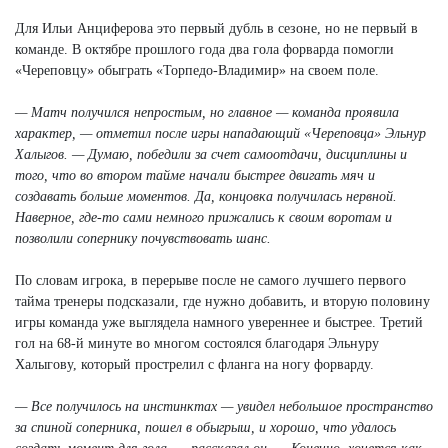
Для Ильи Анциферова это первый дубль в сезоне, но не первый в
команде. В октябре прошлого года два гола форварда помогли
«Череповцу» обыграть «Торпедо-Владимир» на своем поле.
— Матч получился непростым, но главное — команда проявила
характер, — отметил после игры нападающий «Череповца» Эльнур
Халыгов. — Думаю, победили за счет самоотдачи, дисциплины и
того, что во втором тайме начали быстрее двигать мяч и
создавать больше моментов. Да, концовка получилась нервной.
Наверное, где-то сами немного прижались к своим воротам и
позволили сопернику почувствовать шанс.
По словам игрока, в перерыве после не самого лучшего первого
тайма тренеры подсказали, где нужно добавить, и вторую половину
игры команда уже выглядела намного увереннее и быстрее. Третий
гол на 68-й минуте во многом состоялся благодаря Эльнуру
Халыгову, который прострелил с фланга на ногу форварду.
— Все получилось на инстинктах — увидел небольшое пространство
за спиной соперника, пошел в обыгрыш, и хорошо, что удалось