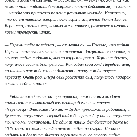
создать момент для гола, — рассказал он. — Конечно, хочется как
можно чаще радовать болельщиков такими действиями, но главное
— чтобы это приносило пользу и результат команде. Интересно,
что об инстинктах говорил после игры и защитник Роман Ткачев.
Вероятно, именно это, помимо всего прочего, развивает в игроках
новый тренерский штаб.
— Первый тайм не задался, — отметил он. — Повезло, что забили.
Первый тайм выстояли за счет терпения, дисциплины в обороне, во
втором тайме собрались, внесли корректировки. Игра наладилась,
получилось забить быстрый гол. Как забил свой гол? Передача шла,
на инстинктах побежал на дальнюю штангу и подкараулил
передачу. Очень рад. Вчера день рождения был, получилось подарок
сделать себе и команде.
— Работа ежедневная на тренировках, пока она нам воздает, —
начал свой послематчевый комментарий главный тренер
«Череповца» Владислав Галкин. — Будем продолжать работать, и
будет все получаться. Первый тайм был равный, у нас не получалось
то, что мы планировали. Ни один из наших футболистов даже на
50 % своих возможностей в первом тайме не сыграл. Но надо
отдать им должное, быстро переключились во втором тайме —