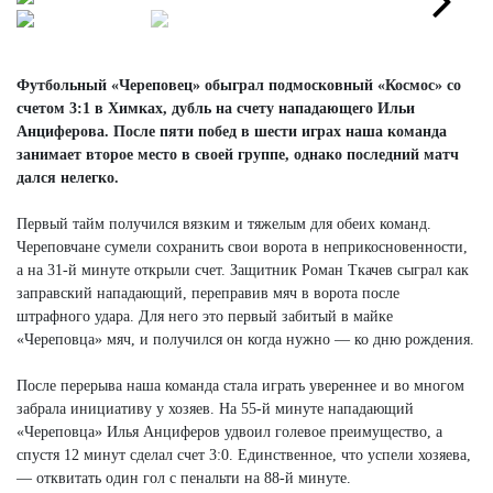
Next
Футбольный «Череповец» обыграл подмосковный «Космос» со
счетом 3:1 в Химках, дубль на счету нападающего Ильи
Анциферова. После пяти побед в шести играх наша команда
занимает второе место в своей группе, однако последний матч
дался нелегко.
Первый тайм получился вязким и тяжелым для обеих команд.
Череповчане сумели сохранить свои ворота в неприкосновенности,
а на 31-й минуте открыли счет. Защитник Роман Ткачев сыграл как
заправский нападающий, переправив мяч в ворота после
штрафного удара. Для него это первый забитый в майке
«Череповца» мяч, и получился он когда нужно — ко дню рождения.
После перерыва наша команда стала играть увереннее и во многом
забрала инициативу у хозяев. На 55-й минуте нападающий
«Череповца» Илья Анциферов удвоил голевое преимущество, а
спустя 12 минут сделал счет 3:0. Единственное, что успели хозяева,
— отквитать один гол с пенальти на 88-й минуте.