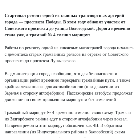
Next
Стартовал ремонт одной из главных транспортных артерий
города — проспекта Победы. В этом году обновят участок от
Советского проспекта до улицы Вологодской. Дорога временно
стала уже, а трамвай № 4 сменил маршрут.
Работы по ремонту одной из ключевых магистралей города начались
с демонтажа старых трамвайных рельсов на отрезке от Советского
проспекта до проспекта Луначарского.
В администрации города сообщили, что для безопасности и
организации работ временно перекрыты трамвайные пути, а также
крайняя левая полоса для автомобилистов (при движении из
Заречья в сторону аглофабрики). Пассажирские автобусы продолжат
движение по своим привычным маршрутам без изменений.
Трамвайный маршрут № 4 временно изменил свою схему. Трамваи
из Заягорбского района едут в сторону аглофабрики через вокзал.
На время ремонта этот маршрут обозначен как 4В. В обратном
направлении (из Индустриального района в Заягорбский) схема