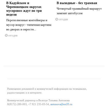
В Кадуйском и
В выходные - без трамвая
Череповецком округах
Четвертый трамвайный маршрут
мусоровоз ждут по три
заменят автобусом
недели
и
сегодня
Переполненные контейнеры и
s
ne
мусор вокруг - типичная картина
во дворах и окрестн...
сегодня
Размещение рекламной и коммерческой информации на телеканалах,
радиостанциях и в интернете.
Коммерческий директор в Вологде Татьяна Антонова
8(8172) 280-003, +7 921 235-03-54,
antonova@ers35.ru