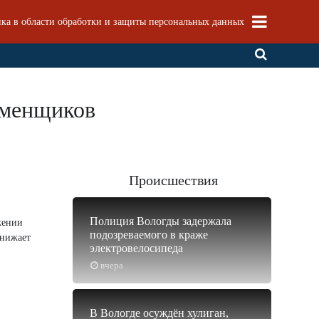
ка в области обработки и защиты персональных данных
оменщиков
Происшествия
Полиция Вологды задержала
жении
подозреваемого в краже
снижает
электровелосипеда
вчера
В Вологде осуждён хулиган,