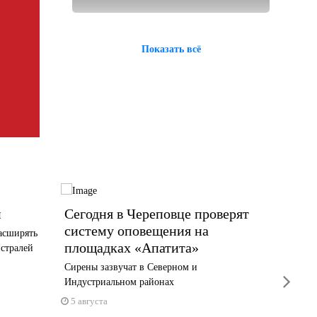
Показать всё
й
Сегодня в Череповце проверят
13 ты
систему оповещения на
Волог
асширять
площадках «Апатита»
новую
истралей
Сирены зазвучат в Северном и
Выплата 
next
Индустриальном районах
1 июня
5 августа
5 авгус