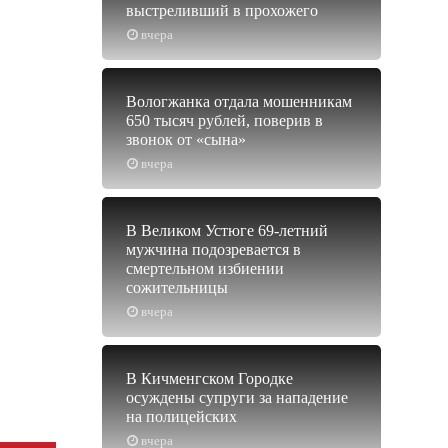
выстреливший в прохожего
вчера
Вологжанка отдала мошенникам
650 тысяч рублей, поверив в
звонок от «сына»
вчера
В Великом Устюге 69-летний
мужчина подозревается в
смертельном избиении
сожительницы
вчера
В Кичменгском Городке
осуждены супруги за нападение
на полицейских
вчера