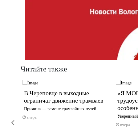
Читайте также
тиваль
В Череповце в выходные
«Я МОГ
ограничат движение трамваев
трудоус
особен
га —
Причина — ремонт трамвайных путей
Уверенный
вчера
Previous
вчера