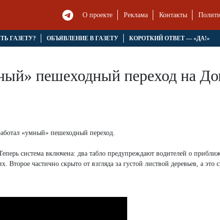
О проекте
Реклама
Контакты
Полити
ЯТЬ ГАЗЕТУ?
ОБЪЯВЛЕНИЕ В ГАЗЕТУ
КОРОТКИЙ ОТВЕТ — «ДА!»
мный» пешеходный переход на Д
работал «умный» пешеходный переход.
. Теперь система включена: два табло предупреждают водителей о прибли
. Второе частично скрыто от взгляда за густой листвой деревьев, а это 