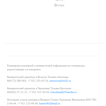
s
ne
вчера
Размещение рекламной и коммерческой информации на телеканалах,
радиостанциях и в интернете.
Коммерческий директор в Вологде Татьяна Антонова
8(8172) 280-003, +7 921 235-03-54,
antonova@ers35.ru
Коммерческий директор в Череповце Татьяна Крохмаль
8(8202) 57-11-11, +7 921 121-59-44,
tvkrohmal@35media.ru
Начальник отдела рекламы в Великом Устюге Екатерина Вьюжанина 8(81738)
2-04-44, +7 921 125-06-40,
katrinv81@mail.ru